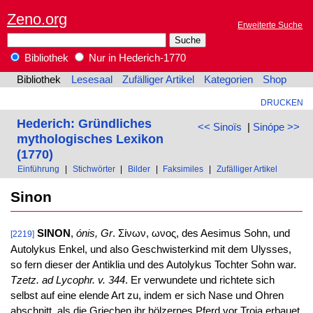
Zeno.org
Erweiterte Suche
Bibliothek
Nur in Hederich-1770
Bibliothek
Lesesaal
Zufälliger Artikel
Kategorien
Shop
DRUCKEN
Hederich: Gründliches
<< Sinoïs
|
Sinópe >>
mythologisches Lexikon
(1770)
Einführung
|
Stichwörter
|
Bilder
|
Faksimiles
|
Zufälliger Artikel
Sinon
SINON
,
ónis, Gr
. Σίνων, ωνος, des Aesimus Sohn, und
[2219]
Autolykus Enkel, und also Geschwisterkind mit dem Ulysses,
so fern dieser der Antiklia und des Autolykus Tochter Sohn war.
Tzetz. ad Lycophr. v. 344
. Er verwundete und richtete sich
selbst auf eine elende Art zu, indem er sich Nase und Ohren
abschnitt, als die Griechen ihr hölzernes Pferd vor Troja erbauet