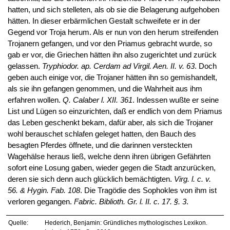
hatten, und sich stelleten, als ob sie die Belagerung aufgehoben
hätten. In dieser erbärmlichen Gestalt schweifete er in der
Gegend vor Troja herum. Als er nun von den herum streifenden
Trojanern gefangen, und vor den Priamus gebracht wurde, so
gab er vor, die Griechen hätten ihn also zugerichtet und zurück
gelassen.
Tryphiodor. ap. Cerdam ad Virgil. Aen. II. v. 63
. Doch
geben auch einige vor, die Trojaner hätten ihn so gemishandelt,
als sie ihn gefangen genommen, und die Wahrheit aus ihm
erfahren wollen.
Q. Calaber l. XII. 361
. Indessen wußte er seine
List und Lügen so einzurichten, daß er endlich von dem Priamus
das Leben geschenkt bekam, dafür aber, als sich die Trojaner
wohl berauschet schlafen geleget hatten, den Bauch des
besagten Pferdes öffnete, und die darinnen versteckten
Wagehälse heraus ließ, welche denn ihren übrigen Gefährten
sofort eine Losung gaben, wieder gegen die Stadt anzurücken,
deren sie sich denn auch glücklich bemächtigten.
Virg. l. c. v.
56. & Hygin. Fab. 108
. Die Tragödie des Sophokles von ihm ist
verloren gegangen.
Fabric. Biblioth. Gr. l. II. c. 17. §. 3
.
Quelle:
Hederich, Benjamin: Gründliches mythologisches Lexikon.