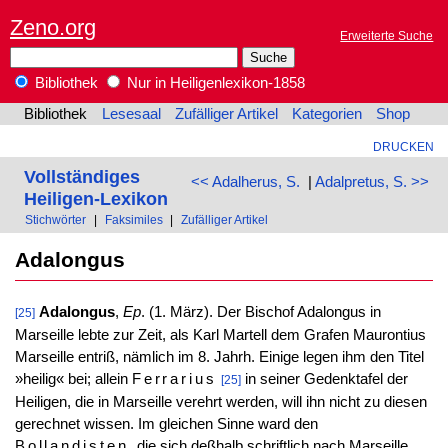
Zeno.org
Erweiterte Suche
Bibliothek
Nur in Heiligenlexikon-1858
Bibliothek
Lesesaal
Zufälliger Artikel
Kategorien
Shop
DRUCKEN
Vollständiges
<< Adalherus, S.
|
Adalpretus, S. >>
Heiligen-Lexikon
Stichwörter
|
Faksimiles
|
Zufälliger Artikel
Adalongus
Adalongus
,
Ep
. (1. März). Der Bischof Adalongus in
[25]
Marseille lebte zur Zeit, als Karl Martell dem Grafen Maurontius
Marseille entriß, nämlich im 8. Jahrh. Einige legen ihm den Titel
»heilig« bei; allein
Ferrarius
in seiner Gedenktafel der
[25]
Heiligen, die in Marseille verehrt werden, will ihn nicht zu diesen
gerechnet wissen. Im gleichen Sinne ward den
Bollandisten
, die sich deßhalb schriftlich nach Marseille