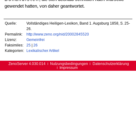
gewendet hatten, von daher geantwortet.
Quelle:
Vollständiges Heiligen-Lexikon, Band 1. Augsburg 1858, S. 25-
26.
Permalink:
http://www.zeno.org/nid/20002845520
Lizenz:
Gemeinfrei
Faksimiles:
25
|
26
Kategorien:
Lexikalischer Artikel
ZenoServer 4.030.014
Nutzungsbedingungen
Datenschutzerklärung
Impressum