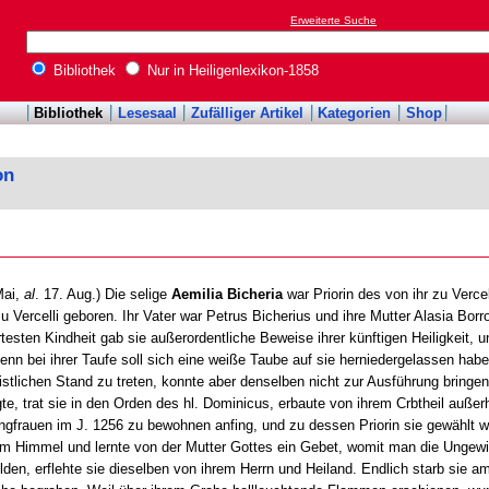
Erweiterte Suche
Bibliothek
Nur in Heiligenlexikon-1858
Bibliothek
Lesesaal
Zufälliger Artikel
Kategorien
Shop
on
Mai,
al
. 17. Aug.) Die selige
Aemilia Bicheria
war Priorin des von ihr zu Verce
 Vercelli geboren. Ihr Vater war Petrus Bicherius und ihre Mutter Alasia B
esten Kindheit gab sie außerordentliche Beweise ihrer künftigen Heiligkeit, u
n bei ihrer Taufe soll sich eine weiße Taube auf sie herniedergelassen haben
eistlichen Stand zu treten, konnte aber denselben nicht zur Ausführung bringe
igte, trat sie in den Orden des hl. Dominicus, erbaute von ihrem Crbtheil auße
ngfrauen im J. 1256 zu bewohnen anfing, und zu dessen Priorin sie gewählt 
om Himmel und lernte von der Mutter Gottes ein Gebet, womit man die Ungewi
den, erflehte sie dieselben von ihrem Herrn und Heiland. Endlich starb sie am