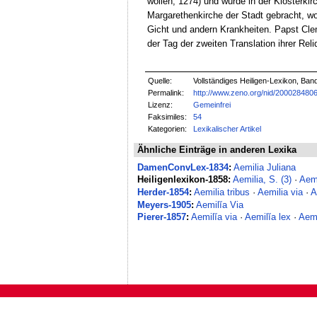
wollen, 1274) und wurde in der Klosterki
Margarethenkirche der Stadt gebracht, wo
Gicht und andern Krankheiten. Papst Clem
der Tag der zweiten Translation ihrer Re
Quelle:
Vollständiges Heiligen-Lexikon, Ban
Permalink:
http://www.zeno.org/nid/200028480
Lizenz:
Gemeinfrei
Faksimiles:
54
Kategorien:
Lexikalischer Artikel
Ähnliche Einträge in anderen Lexika
DamenConvLex-1834
:
Aemilia Juliana
Heiligenlexikon-1858:
Aemilia, S. (3)
·
Aemi
Herder-1854
:
Aemilia tribus
·
Aemilia via
·
A
Meyers-1905
:
Aemilĭa Via
Pierer-1857
:
Aemilĭa via
·
Aemilĭa lex
·
Aemi