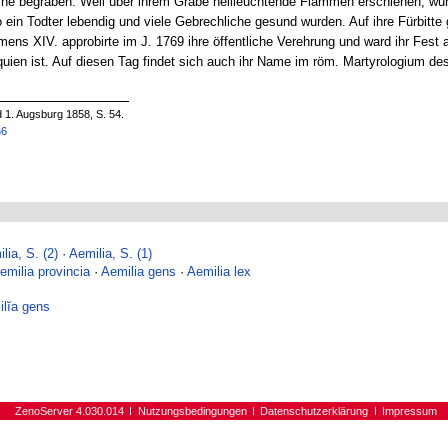
rche begraben. Weil über ihrem Grabe hellleuchtende Flammen erschienen, wurd
 ein Todter lebendig und viele Gebrechliche gesund wurden. Auf ihre Fürbitt
ens XIV. approbirte im J. 1769 ihre öffentliche Verehrung und ward ihr Fest 
liquien ist. Auf diesen Tag findet sich auch ihr Name im röm. Martyrologium d
d 1. Augsburg 1858, S. 54.
66
lia, S. (2)
·
Aemilia, S. (1)
emilia provincia
·
Aemilia gens
·
Aemilia lex
lĭa gens
ZenoServer 4.030.014
Nutzungsbedingungen
Datenschutzerklärung
Impressum