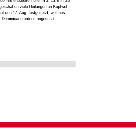
e ihre entseelte Hülle im J. 1379 in die
e geschahen viele Heilungen an Kopfweh,
auf den 17. Aug. festgesetzt, welches
es Dominicanerordens angesetzt.