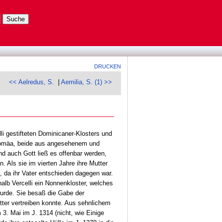
DRUCKEN
<< Aelredus, S.
|
Aemilia, S. (1) >>
lli gestifteten Dominicaner-Klosters und
orromäa, beide aus angesehenem und
nd auch Gott ließ es offenbar werden,
. Als sie im vierten Jahre ihre Mutter
n, da ihr Vater entschieden dagegen war.
rhalb Vercelli ein Nonnenkloster, welches
wurde. Sie besaß die Gabe der
tter vertreiben konnte. Aus sehnlichem
 3. Mai im J. 1314 (nicht, wie Einige