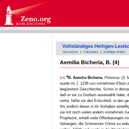
Vollständiges Heiligen-Lexik
Stichwörter
|
Faksimiles
|
Zufälliger Artikel
Aemilia Bicheria, B. (4)
4
B. Aemilia Bicheria
,
Priorissa
. (3. 
[54]
wurde im J. 1238 von vornehmen Eltern zu
begütertem Geschlechte. Schon in derzart
daß er sie zu Großem auserwählt habe; den
verlor, faßte sie den Entschluß, in den g
Als endlich dieser in ihr Vorhaben einwill
sie mit noch vielen andern vornehmen Ju
Prophezie, erhielt viele Offenbarungen v
Verlangen, die Schmerzen Christi zu erdul