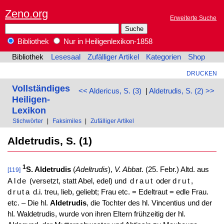
Zeno.org
Erweiterte Suche
Bibliothek
Nur in Heiligenlexikon-1858
Bibliothek
Lesesaal
Zufälliger Artikel
Kategorien
Shop
DRUCKEN
Vollständiges
<< Aldericus, S. (3)
|
Aldetrudis, S. (2) >>
Heiligen-
Lexikon
Stichwörter
|
Faksimiles
|
Zufälliger Artikel
Aldetrudis, S. (1)
1
S. Aldetrudis
(
Adeltrudis
),
V. Abbat
. (25. Febr.) Altd. aus
[119]
Alde
(versetzt, statt Abel, edel) und
draut
oder
drut,
druta
d.i. treu, lieb, geliebt; Frau etc. = Edeltraut = edle Frau.
etc. – Die hl.
Aldetrudis
, die Tochter des hl. Vincentius und der
hl. Waldetrudis, wurde von ihren Eltern frühzeitig der hl.