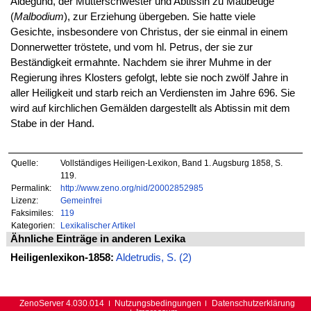
Aldegund, der Mutterschwester und Abtissin zu Maubeuge
(
Malbodium
), zur Erziehung übergeben. Sie hatte viele
Gesichte, insbesondere von Christus, der sie einmal in einem
Donnerwetter tröstete, und vom hl. Petrus, der sie zur
Beständigkeit ermahnte. Nachdem sie ihrer Muhme in der
Regierung ihres Klosters gefolgt, lebte sie noch zwölf Jahre in
aller Heiligkeit und starb reich an Verdiensten im Jahre 696. Sie
wird auf kirchlichen Gemälden dargestellt als Abtissin mit dem
Stabe in der Hand.
Quelle:
Vollständiges Heiligen-Lexikon, Band 1. Augsburg 1858, S.
119.
Permalink:
http://www.zeno.org/nid/20002852985
Lizenz:
Gemeinfrei
Faksimiles:
119
Kategorien:
Lexikalischer Artikel
Ähnliche Einträge in anderen Lexika
Heiligenlexikon-1858:
Aldetrudis, S. (2)
ZenoServer 4.030.014
Nutzungsbedingungen
Datenschutzerklärung