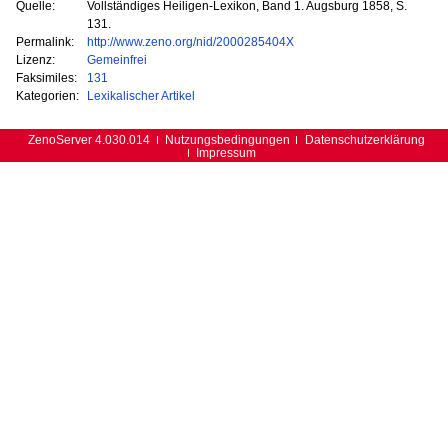
Quelle:
Vollständiges Heiligen-Lexikon, Band 1. Augsburg 1858, S.
131.
Permalink:
http://www.zeno.org/nid/2000285404X
Lizenz:
Gemeinfrei
Faksimiles:
131
Kategorien:
Lexikalischer Artikel
ZenoServer 4.030.014
Nutzungsbedingungen
Datenschutzerklärung
Impressum