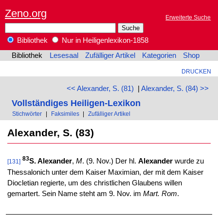
Zeno.org
Erweiterte Suche
Bibliothek
Nur in Heiligenlexikon-1858
Bibliothek
Lesesaal
Zufälliger Artikel
Kategorien
Shop
DRUCKEN
<< Alexander, S. (81)
|
Alexander, S. (84) >>
Vollständiges Heiligen-Lexikon
Stichwörter
|
Faksimiles
|
Zufälliger Artikel
Alexander, S. (83)
83
S. Alexander
,
M
. (9. Nov.) Der hl.
Alexander
wurde zu
[131]
Thessalonich unter dem Kaiser Maximian, der mit dem Kaiser
Diocletian regierte, um des christlichen Glaubens willen
gemartert. Sein Name steht am 9. Nov. im
Mart. Rom
.