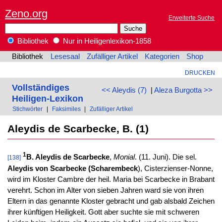
Zeno.org
Erweiterte Suche
Bibliothek
Nur in Heiligenlexikon-1858
Bibliothek
Lesesaal
Zufälliger Artikel
Kategorien
Shop
DRUCKEN
Vollständiges
<< Aleydis (7)
|
Aleza Burgotta >>
Heiligen-Lexikon
Stichwörter
|
Faksimiles
|
Zufälliger Artikel
Aleydis de Scarbecke, B. (1)
1
B. Aleydis de Scarbecke
,
Monial
. (11. Juni). Die sel.
[138]
Aleydis von Scarbecke (Scharembeck
), Cisterzienser-Nonne,
wird im Kloster Cambre der heil. Maria bei Scarbecke in Brabant
verehrt. Schon im Alter von sieben Jahren ward sie von ihren
Eltern in das genannte Kloster gebracht und gab alsbald Zeichen
ihrer künftigen Heiligkeit. Gott aber suchte sie mit schweren