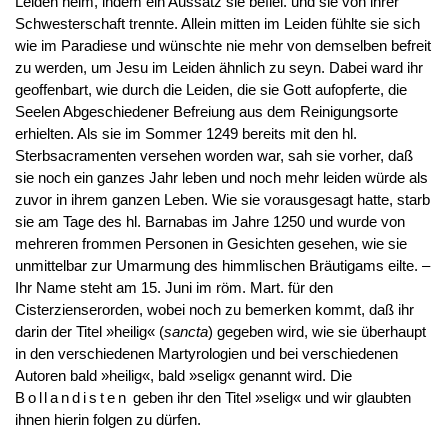
Leiden heim, indem ein Aussatz sie befiel. und sie von ihrer
Schwesterschaft trennte. Allein mitten im Leiden fühlte sie sich
wie im Paradiese und wünschte nie mehr von demselben befreit
zu werden, um Jesu im Leiden ähnlich zu seyn. Dabei ward ihr
geoffenbart, wie durch die Leiden, die sie Gott aufopferte, die
Seelen Abgeschiedener Befreiung aus dem Reinigungsorte
erhielten. Als sie im Sommer 1249 bereits mit den hl.
Sterbsacramenten versehen worden war, sah sie vorher, daß
sie noch ein ganzes Jahr leben und noch mehr leiden würde als
zuvor in ihrem ganzen Leben. Wie sie vorausgesagt hatte, starb
sie am Tage des hl. Barnabas im Jahre 1250 und wurde von
mehreren frommen Personen in Gesichten gesehen, wie sie
unmittelbar zur Umarmung des himmlischen Bräutigams eilte. –
Ihr Name steht am 15. Juni im röm. Mart. für den
Cisterzienserorden, wobei noch zu bemerken kommt, daß ihr
darin der Titel »heilig« (
sancta
) gegeben wird, wie sie überhaupt
in den verschiedenen Martyrologien und bei verschiedenen
Autoren bald »heilig«, bald »selig« genannt wird. Die
Bollandisten
geben ihr den Titel »selig« und wir glaubten
ihnen hierin folgen zu dürfen.