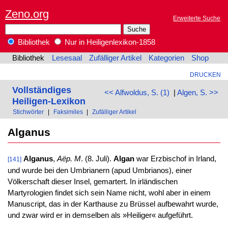
Zeno.org
Erweiterte Suche
Bibliothek
Nur in Heiligenlexikon-1858
Bibliothek
Lesesaal
Zufälliger Artikel
Kategorien
Shop
DRUCKEN
Vollständiges
<< Alfwoldus, S. (1)
|
Algen, S. >>
Heiligen-Lexikon
Stichwörter
|
Faksimiles
|
Zufälliger Artikel
Alganus
Alganus
,
Aëp. M
. (8. Juli).
Algan
war Erzbischof in Irland,
[141]
und wurde bei den Umbrianern (apud Umbrianos), einer
Völkerschaft dieser Insel, gemartert. In irländischen
Martyrologien findet sich sein Name nicht, wohl aber in einem
Manuscript, das in der Karthause zu Brüssel aufbewahrt wurde,
und zwar wird er in demselben als »Heiliger« aufgeführt.