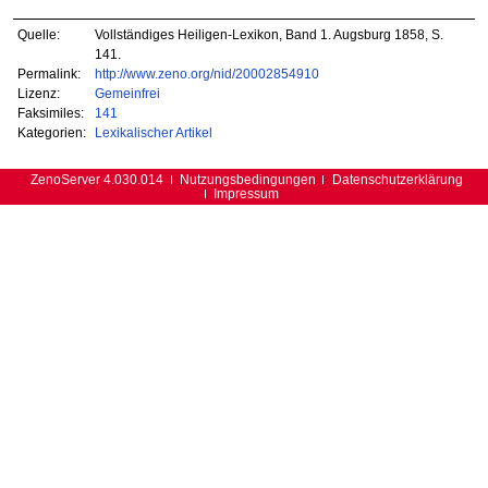
Quelle:
Vollständiges Heiligen-Lexikon, Band 1. Augsburg 1858, S.
141.
Permalink:
http://www.zeno.org/nid/20002854910
Lizenz:
Gemeinfrei
Faksimiles:
141
Kategorien:
Lexikalischer Artikel
ZenoServer 4.030.014
Nutzungsbedingungen
Datenschutzerklärung
Impressum