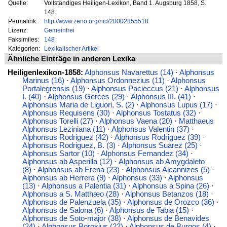
Quelle:
Vollständiges Heiligen-Lexikon, Band 1. Augsburg 1858, S.
148.
Permalink:
http://www.zeno.org/nid/20002855518
Lizenz:
Gemeinfrei
Faksimiles:
148
Kategorien:
Lexikalischer Artikel
Ähnliche Einträge in anderen Lexika
Heiligenlexikon-1858:
Alphonsus Navarettus (14)
·
Alphonsus
Marinus (16)
·
Alphonsus Ordonnezius (11)
·
Alphonsus
Portalegrensis (19)
·
Alphonsus Pacieccus (21)
·
Alphonsus
I. (40)
·
Alphonsus Gerces (29)
·
Alphonsus III. (41)
·
Alphonsus Maria de Liguori, S. (2)
·
Alphonsus Lupus (17)
·
Alphonsus Requisens (30)
·
Alphonsus Tostatus (32)
·
Alphonsus Torelli (27)
·
Alphonsus Vaena (20)
·
Matthaeus
Alphonsus Leziniana (11)
·
Alphonsus Valentin (37)
·
Alphonsus Rodriguez (42)
·
Alphonsus Rodriguez (39)
·
Alphonsus Rodriguez, B. (3)
·
Alphonsus Suarez (25)
·
Alphonsus Sartor (10)
·
Alphonsus Fernandez (34)
·
Alphonsus ab Asperilla (12)
·
Alphonsus ab Amygdaleto
(8)
·
Alphonsus ab Erena (23)
·
Alphonsus Alcannizes (5)
·
Alphonsus ab Herrera (9)
·
Alphonsus (33)
·
Alphonsus
(13)
·
Alphonsus a Palentia (31)
·
Alphonsus a Spina (26)
·
Alphonsus a S. Matthæo (28)
·
Alphonsus Betanzos (18)
·
Alphonsus de Palenzuela (35)
·
Alphonsus de Orozco (36)
·
Alphonsus de Salona (6)
·
Alphonsus de Tabia (15)
·
Alphonsus de Soto-major (38)
·
Alphonsus de Benavides
(24)
·
Alphonsus Boroxius (22)
·
Alphonsus de Burgos (4)
·