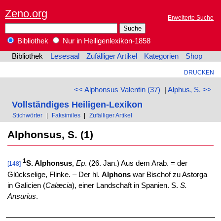
Zeno.org
Erweiterte Suche
Bibliothek
Nur in Heiligenlexikon-1858
Bibliothek
Lesesaal
Zufälliger Artikel
Kategorien
Shop
DRUCKEN
<< Alphonsus Valentin (37)
|
Alphus, S. >>
Vollständiges Heiligen-Lexikon
Stichwörter
|
Faksimiles
|
Zufälliger Artikel
Alphonsus, S. (1)
1
S. Alphonsus
,
Ep
. (26. Jan.) Aus dem Arab. = der
[148]
Glückselige, Flinke. – Der hl.
Alphons
war Bischof zu Astorga
in Galicien (
Calæcia
), einer Landschaft in Spanien. S.
S.
Ansurius
.