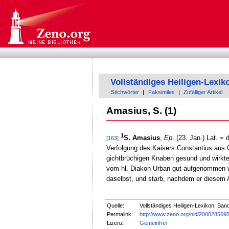
Vollständiges Heiligen-Lexik
Stichwörter
|
Faksimiles
|
Zufälliger Artikel
Amasius, S. (1)
1
S. Amasius
,
Ep
. (23. Jan.) Lat. = 
[163]
Verfolgung des Kaisers Constantius aus 
gichtbrüchigen Knaben gesund und wirkte
vom hl. Diakon Urban gut aufgenommen wu
daselbst, und starb, nachdem er diesem
Quelle:
Vollständiges Heiligen-Lexikon, Ban
Permalink:
http://www.zeno.org/nid/200028569
Lizenz:
Gemeinfrei