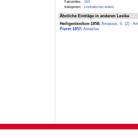
Faksimiles:
163
Kategorien:
Lexikalischer Artikel
Ähnliche Einträge in anderen Lexika
Heiligenlexikon-1858:
Amasius, S. (2)
·
Am
Pierer-1857
:
Amasĭus