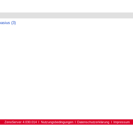
asius (3)
ZenoServer 4.030.014
Nutzungsbedingungen
Datenschutzerklärung
Impressum