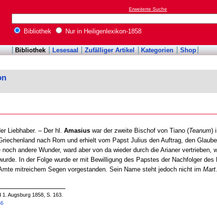
Erweiterte Suche
Bibliothek
Nur in Heiligenlexikon-1858
Bibliothek
Lesesaal
Zufälliger Artikel
Kategorien
Shop
on
der Liebhaber. – Der hl.
Amasius
war der zweite Bischof von Tiano (
Teanum
) 
Griechenland nach Rom und erhielt vom Papst Julius den Auftrag, den Glaube
 noch andere Wunder, ward aber von da wieder durch die Arianer vertrieben, 
rde. In der Folge wurde er mit Bewilligung des Papstes der Nachfolger des 
 Amte mitreichem Segen vorgestanden. Sein Name steht jedoch nicht im
Mart
d 1. Augsburg 1858, S. 163.
56