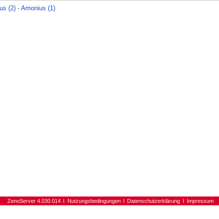
us (2)
·
Amonius (1)
ZenoServer 4.030.014
Nutzungsbedingungen
Datenschutzerklärung
Impressum