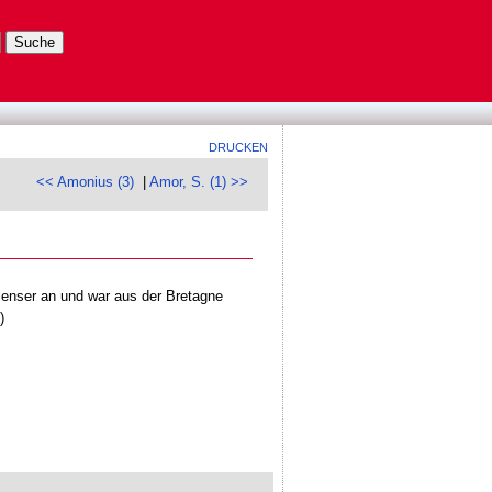
DRUCKEN
<< Amonius (3)
|
Amor, S. (1) >>
ienser an und war aus der Bretagne
)