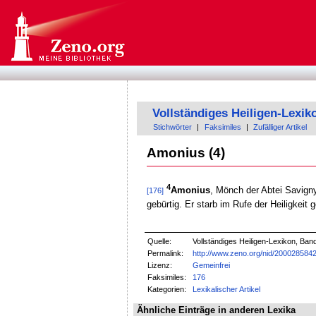
Vollständiges Heiligen-Lexik
Stichwörter
|
Faksimiles
|
Zufälliger Artikel
Amonius (4)
4
Amonius
, Mönch der Abtei Savign
[176]
gebürtig. Er starb im Rufe der Heiligkeit
Quelle:
Vollständiges Heiligen-Lexikon, Ban
Permalink:
http://www.zeno.org/nid/200028584
Lizenz:
Gemeinfrei
Faksimiles:
176
Kategorien:
Lexikalischer Artikel
Ähnliche Einträge in anderen Lexika