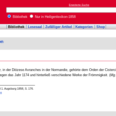
Erweiterte Suche
Bibliothek
Nur in Heiligenlexikon-1858
Bibliothek
Lesesaal
Zufälliger Artikel
Kategorien
Shop
on
y, in der Diözese Avranches in der Normandie, gehörte dem Orden der Cisterc
 gegen das Jahr 1174 und hinterließ verschiedene Werke der Frömmigkeit. (
Mg
.
d 1. Augsburg 1858, S. 176.
28