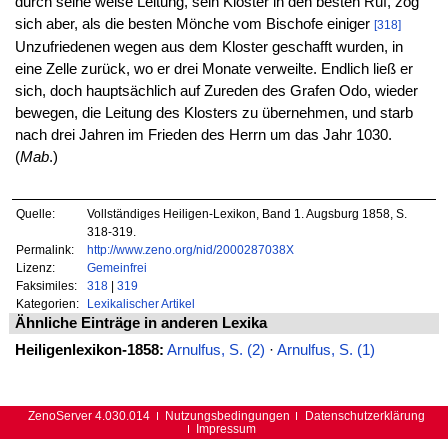
durch seine weise Leitung, sein Kloster in den besten Ruf, zog
sich aber, als die besten Mönche vom Bischofe einiger
[318]
Unzufriedenen wegen aus dem Kloster geschafft wurden, in
eine Zelle zurück, wo er drei Monate verweilte. Endlich ließ er
sich, doch hauptsächlich auf Zureden des Grafen Odo, wieder
bewegen, die Leitung des Klosters zu übernehmen, und starb
nach drei Jahren im Frieden des Herrn um das Jahr 1030.
(
Mab
.)
Quelle:
Vollständiges Heiligen-Lexikon, Band 1. Augsburg 1858, S.
318-319.
Permalink:
http://www.zeno.org/nid/2000287038X
Lizenz:
Gemeinfrei
Faksimiles:
318
|
319
Kategorien:
Lexikalischer Artikel
Ähnliche Einträge in anderen Lexika
Heiligenlexikon-1858:
Arnulfus, S. (2)
·
Arnulfus, S. (1)
ZenoServer 4.030.014
Nutzungsbedingungen
Datenschutzerklärung
Impressum