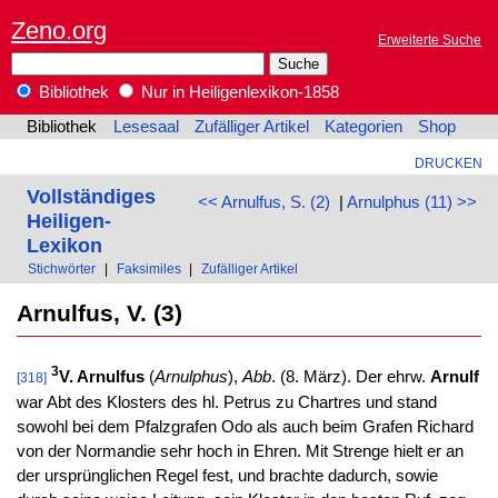
Zeno.org
Erweiterte Suche
Bibliothek
Nur in Heiligenlexikon-1858
Bibliothek
Lesesaal
Zufälliger Artikel
Kategorien
Shop
DRUCKEN
Vollständiges
<< Arnulfus, S. (2)
|
Arnulphus (11) >>
Heiligen-
Lexikon
Stichwörter
|
Faksimiles
|
Zufälliger Artikel
Arnulfus, V. (3)
3
V. Arnulfus
(
Arnulphus
),
Abb
. (8. März). Der ehrw.
Arnulf
[318]
war Abt des Klosters des hl. Petrus zu Chartres und stand
sowohl bei dem Pfalzgrafen Odo als auch beim Grafen Richard
von der Normandie sehr hoch in Ehren. Mit Strenge hielt er an
der ursprünglichen Regel fest, und brachte dadurch, sowie