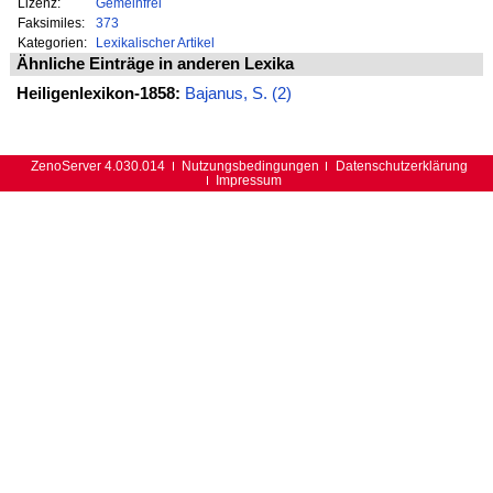
Lizenz:
Gemeinfrei
Faksimiles:
373
Kategorien:
Lexikalischer Artikel
Ähnliche Einträge in anderen Lexika
Heiligenlexikon-1858:
Bajanus, S. (2)
ZenoServer 4.030.014
Nutzungsbedingungen
Datenschutzerklärung
Impressum