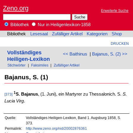
Zeno.org
Erweiterte Suche
Bibliothek
Nur in Heiligenlexikon-1858
Bibliothek
Lesesaal
Zufälliger Artikel
Kategorien
Shop
DRUCKEN
Vollständiges
<< Baithinus
|
Bajanus, S. (2) >>
Heiligen-Lexikon
Stichwörter
|
Faksimiles
|
Zufälliger Artikel
Bajanus, S. (1)
1
S. Bajanus
, (1. Juni), ein Martyrer zu Thessalonich. S.
S.
[373]
Lucia Virg
.
Quelle:
Vollständiges Heiligen-Lexikon, Band 1. Augsburg 1858, S.
373.
Permalink:
http://www.zeno.org/nid/20002876361