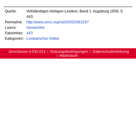
Quelle:
Vollständiges Heiligen-Lexikon, Band 1. Augsburg 1858, S.
443.
Permalink:
http://www.zeno.org/nid/20002883287
Lizenz:
Gemeinfrei
Faksimiles:
443
Kategorien:
Lexikalischer Artikel
ZenoServer 4.030.014
Nutzungsbedingungen
Datenschutzerklärung
Impressum