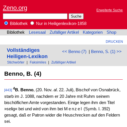
Zeno.org
Erweiterte Suche
Bibliothek
Nur in Heiligenlexikon-1858
Bibliothek
Lesesaal
Zufälliger Artikel
Kategorien
Shop
DRUCKEN
Vollständiges
<< Benno (7)
|
Benno, S. (1) >>
Heiligen-Lexikon
Stichwörter
|
Faksimiles
|
Zufälliger Artikel
Benno, B. (4)
4
B. Benno
, (20. Nov.
al
. 22. Juli), Bischof von Osnabrück,
[443]
starb im J. 1088, nachdem er 20 Jahre mit Ruhm seinem
bischöflichen Amte vorgestanden. Einige legen ihm den Titel
»selig« bei und wird von ihm bei
Menzel
(Symb. I. 392)
gesagt, daß er Patron wider die Heuschrecken auf den Feldern
sei.