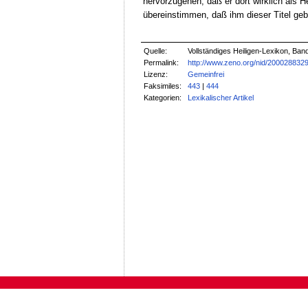
hervorzugehen, daß er dort wirklich als H
übereinstimmen, daß ihm dieser Titel geb
Quelle:
Vollständiges Heiligen-Lexikon, Ban
Permalink:
http://www.zeno.org/nid/200028832
Lizenz:
Gemeinfrei
Faksimiles:
443
|
444
Kategorien:
Lexikalischer Artikel