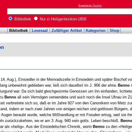
Erweiterte Suche
Bibliothek
Nur in Heiligenlexikon-1858
Bibliothek
Lesesaal
Zufälliger Artikel
Kategorien
Shop
on
 14. Aug.), Einsiedler in der Meinradszelle in Einsiedeln und später Bischof
ang unbewohnt geblieben war, ließ sich daselbst im J. 906 der ehrw.
Benno
n
urgund war. Da sich bald gleichgesinnte Genossen um ihn einfanden, lichtet
ozu
Benno
all sein Vermögen verwendete und auch noch die Insel Ufnau im Zü
it verbreitete sich so, daß er im Jahre 927 von den Canonikern von Metz zu
and, indem er nach zwei Jahren von einigen reichen und gottlosen Bürgern, d
er Augen beraubt wurde, welche Mißhandlung er mit Freuden ertrug, weil sie i
ln zurückzukehren, wo er am 3. Aug. 940 sein gotts. Leben beschloß.
Benn
ar als »heilig«. Aus der Einsiedelschen Chronik, worin
Benno
zu den »Heilige