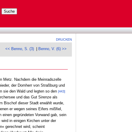
DRUCKEN
<< Benno, S. (3)
|
Benno, V. (6) >>
 von Metz. Nachdem die Meinradszelle
ieder, der Domherr von Straßburg und
en sie den Wald und legten so den
[443]
rchersee und das Gut Sirenze als
m Bischof dieser Stadt erwählt wurde,
enen er wegen seines Eifers mißfiel,
hm einen gegründeten Vorwand gab, sein
o
wird in einigen Kirchen unter der
n« gerechnet wird, scheint