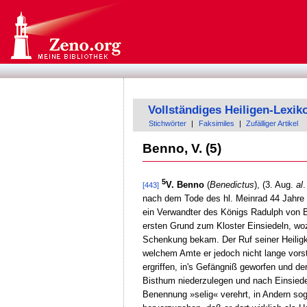
Vollständiges Heiligen-Lexik
Stichwörter
|
Faksimiles
|
Zufälliger Artikel
Benno, V. (5)
5
V. Benno
(
Benedictus
), (3. Aug.
al
.
[443]
nach dem Tode des hl. Meinrad 44 Jahre l
ein Verwandter des Königs Radulph von B
ersten Grund zum Kloster Einsiedeln, w
Schenkung bekam. Der Ruf seiner Heiligke
welchem Amte er jedoch nicht lange vorst
ergriffen, in's Gefängniß geworfen und d
Bisthum niederzulegen und nach Einsiede
Benennung »selig« verehrt, in Andern sog