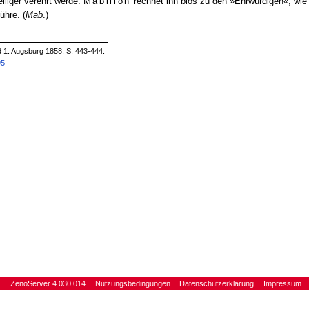
eiliger verehrt werde.
Mabillon
rechnet ihn blos zu den »Ehrwürdigen«, wie 
ühre. (
Mab
.)
d 1. Augsburg 1858, S. 443-444.
95
ZenoServer 4.030.014
Nutzungsbedingungen
Datenschutzerklärung
Impressum