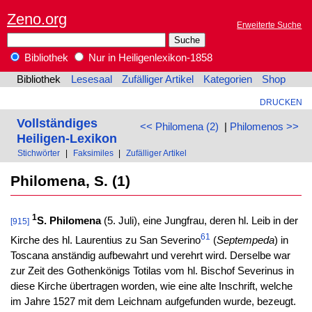
Zeno.org
Erweiterte Suche
Bibliothek
Nur in Heiligenlexikon-1858
Bibliothek
Lesesaal
Zufälliger Artikel
Kategorien
Shop
DRUCKEN
Vollständiges
<< Philomena (2)
|
Philomenos >>
Heiligen-Lexikon
Stichwörter
|
Faksimiles
|
Zufälliger Artikel
Philomena, S. (1)
1
S. Philomena
(5. Juli), eine Jungfrau, deren hl. Leib in der
[915]
61
Kirche des hl. Laurentius zu San Severino
(
Septempeda
) in
Toscana anständig aufbewahrt und verehrt wird. Derselbe war
zur Zeit des Gothenkönigs Totilas vom hl. Bischof Severinus in
diese Kirche übertragen worden, wie eine alte Inschrift, welche
im Jahre 1527 mit dem Leichnam aufgefunden wurde, bezeugt.