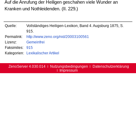
Auf die Anrufung der Heiligen geschahen viele Wunder an
Kranken und Nothleidenden. (II. 229.)
Quelle:
Vollständiges Heiligen-Lexikon, Band 4. Augsburg 1875, S.
915.
Permalink:
http://www.zeno.org/nid/20003100561
Lizenz:
Gemeinfrei
Faksimiles:
915
Kategorien:
Lexikalischer Artikel
ZenoServer 4.030.014
Nutzungsbedingungen
Datenschutzerklärung
Impressum