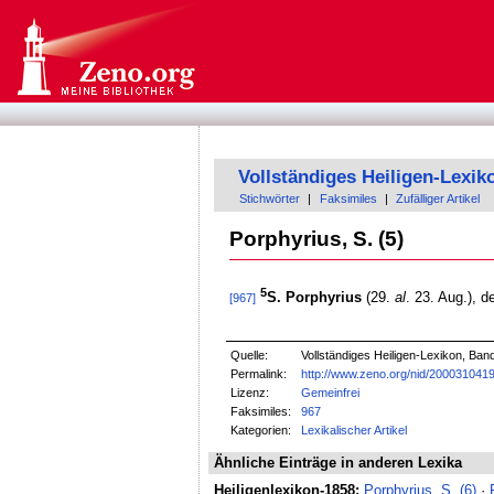
Vollständiges Heiligen-Lexik
Stichwörter
|
Faksimiles
|
Zufälliger Artikel
Porphyrius, S. (5)
5
S. Porphyrius
(29.
al
. 23. Aug.), d
[967]
Quelle:
Vollständiges Heiligen-Lexikon, Ban
Permalink:
http://www.zeno.org/nid/200031041
Lizenz:
Gemeinfrei
Faksimiles:
967
Kategorien:
Lexikalischer Artikel
Ähnliche Einträge in anderen Lexika
Heiligenlexikon-1858:
Porphyrius, S. (6)
·