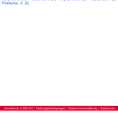
·
Porphyrius, S. (2)
ZenoServer 4.030.014
Nutzungsbedingungen
Datenschutzerklärung
Impressum