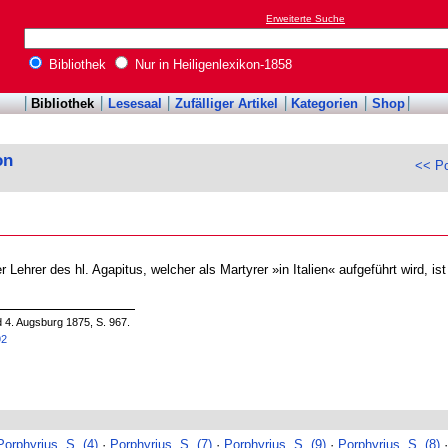
Erweiterte Suche
Bibliothek
Nur in Heiligenlexikon-1858
Bibliothek
Lesesaal
Zufälliger Artikel
Kategorien
Shop
on
<< Po
er Lehrer des hl. Agapitus, welcher als Martyrer »in Italien« aufgeführt wird, ist
d 4. Augsburg 1875, S. 967.
92
Porphyrius, S. (4)
·
Porphyrius, S. (7)
·
Porphyrius, S. (9)
·
Porphyrius, S. (8)