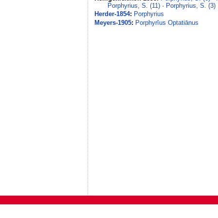
Porphyrius, S. (11)
·
Porphyrius, S. (3)
Herder-1854
:
Porphyrius
Meyers-1905
:
Porphyrĭus Optatiānus