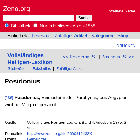
Zeno.org
Erweiterte Suche
Bibliothek
Nur in Heiligenlexikon-1858
Bibliothek
Lesesaal
Zufälliger Artikel
Kategorien
Shop
DRUCKEN
Vollständiges
<< Posemna, S.
|
Posinnus, S. >>
Heiligen-Lexikon
Stichwörter
|
Faksimiles
|
Zufälliger Artikel
Posidonius
Posidonius,
Einsiedler in der Porphyritis, aus Aegypten,
[968]
wird bei
Migne
genannt.
Quelle:
Vollständiges Heiligen-Lexikon, Band 4. Augsburg 1875, S.
968.
Permalink:
http://www.zeno.org/nid/2000310432X
Lizenz:
Gemeinfrei