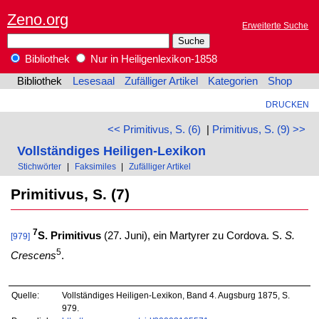
Zeno.org
Erweiterte Suche
Bibliothek
Nur in Heiligenlexikon-1858
Bibliothek
Lesesaal
Zufälliger Artikel
Kategorien
Shop
DRUCKEN
<< Primitivus, S. (6)
|
Primitivus, S. (9) >>
Vollständiges Heiligen-Lexikon
Stichwörter
|
Faksimiles
|
Zufälliger Artikel
Primitivus, S. (7)
7
S. Primitivus
(27. Juni), ein Martyrer zu Cordova. S.
S.
[979]
5
Crescens
.
Quelle:
Vollständiges Heiligen-Lexikon, Band 4. Augsburg 1875, S.
979.