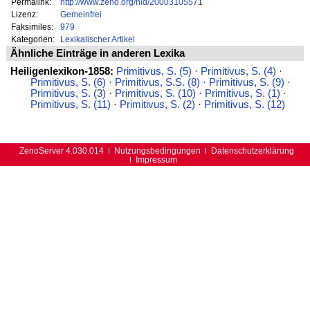
Permalink:
http://www.zeno.org/nid/20003105571
Lizenz:
Gemeinfrei
Faksimiles:
979
Kategorien:
Lexikalischer Artikel
Ähnliche Einträge in anderen Lexika
Heiligenlexikon-1858:
Primitivus, S. (5)
·
Primitivus, S. (4)
·
Primitivus, S. (6)
·
Primitivus, S.S. (8)
·
Primitivus, S. (9)
·
Primitivus, S. (3)
·
Primitivus, S. (10)
·
Primitivus, S. (1)
·
Primitivus, S. (11)
·
Primitivus, S. (2)
·
Primitivus, S. (12)
ZenoServer 4.030.014
Nutzungsbedingungen
Datenschutzerklärung
Impressum