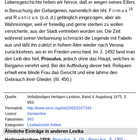
Lebensgeschichte heben wir hervor, daß er wegen seines Eifers
18
in Besuchung der Gefangenen, namentlich der hhl.
Firmus
und
Rusticus
(s.d. d.) gefänglich eingezogen, aber als
Wahnsinniger, weil er freiwillig und gerne sterben zu wollen
versicherte, aus der Stadt vertrieben worden sei. Die Zeit
während seiner Verbannung schmückt die Legende mit Fabeln
aus und läßt ihn zuletzt in hohem Alter wieder nach Verona
zurückkehren, wo er im Frieden verschied. Im J. 1492 fand man
den Leib des heil.
Proculus
, jedoch ohne das Haupt, welches in
Bergamo verehrt wird. Bei der Auffindung dieser heil. Reliquien
erhielt eine blinde Frau das Gesicht und eine lahme den
Gebrauch ihrer Glieder. (III. 450.)
Quelle:
Vollständiges Heiligen-Lexikon, Band 4. Augsburg 1875, S.
993.
Permalink:
http://www.zeno.org/nid/20003107345
Lizenz:
Gemeinfrei
Faksimiles:
993
Kategorien:
Lexikalischer Artikel
Ähnliche Einträge in anderen Lexika
Heiligenlexikon-1858:
Proculus, S. (3)
·
Proculus, S. (30)
·