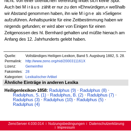
nicht. Von einer öffentlichen Verehrung findet sich keine Spur.
Auch bei
Miräus
zählt er nur zu den »Ehrwürdigen,« weßhalb
wir Abstand genommen haben, ihn wie
Migne
als »Seligen«
aufzuführen. Anhaltspunkte für eine Zeitbestimmung haben wir
nirgends gefunden; er wird aber von Einigen für einen
Zeitgenossen des hl. Bernhard gehalten und müßte hienach am
Anfang des 12. Jahrhunderts gelebt haben.
Quelle:
Vollständiges Heiligen-Lexikon, Band 5. Augsburg 1882, S. 28.
Permalink:
http://www.zeno.org/nid/2000311161X
Lizenz:
Gemeinfrei
Faksimiles:
28
Kategorien:
Lexikalischer Artikel
Ähnliche Einträge in anderen Lexika
Heiligenlexikon-1858:
Radulphus (9)
·
Radulphus (8)
·
Radulphus, S. (1)
·
Radulphus, B. (2)
·
Radulphus (7)
·
Radulphus (3)
·
Radulphus (10)
·
Radulphus (5)
·
Radulphus (4)
ZenoServer 4.030.014
Nutzungsbedingungen
Datenschutzerklärung
Impressum