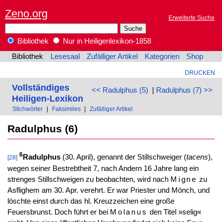
Zeno.org
Erweiterte Suche
Bibliothek
Nur in Heiligenlexikon-1858
Bibliothek
Lesesaal
Zufälliger Artikel
Kategorien
Shop
DRUCKEN
Vollständiges
<< Radulphus (5)
|
Radulphus (7) >>
Heiligen-Lexikon
Stichwörter
|
Faksimiles
|
Zufälliger Artikel
Radulphus (6)
6
Radulphus
(30. April), genannt der Stillschweiger (
tacens
),
[28]
wegen seiner Bestrebtheit 7, nach Andern 16 Jahre lang ein
strenges Stillschweigen zu beobachten, wird nach
Migne
zu
Asflighem am 30. Apr. verehrt. Er war Priester und Mönch, und
löschte einst durch das hl. Kreuzzeichen eine große
Feuersbrunst. Doch führt er bei
Molanus
den Titel »selig«