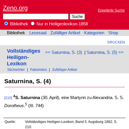
Zeno.org
Erweiterte Suche
Bibliothek
Nur in Heiligenlexikon-1858
Bibliothek
Lesesaal
Zufälliger Artikel
Kategorien
Shop
DRUCKEN
Vollständiges
<< Saturnina, S. (3)
|
Saturnina, S. (5) >>
Heiligen-
Lexikon
Stichwörter
|
Faksimiles
|
Zufälliger Artikel
Saturnina, S. (4)
4
S. Saturnina
(30. April), eine Martyrin zu Alexandria. S. S.
[210]
5
Dorotheus
.
(III. 744)
Quelle:
Vollständiges Heiligen-Lexikon, Band 5. Augsburg 1882, S.
210.