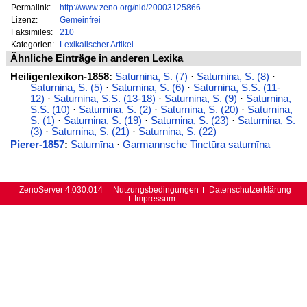
Permalink:
http://www.zeno.org/nid/20003125866
Lizenz:
Gemeinfrei
Faksimiles:
210
Kategorien:
Lexikalischer Artikel
Ähnliche Einträge in anderen Lexika
Heiligenlexikon-1858:
Saturnina, S. (7)
·
Saturnina, S. (8)
·
Saturnina, S. (5)
·
Saturnina, S. (6)
·
Saturnina, S.S. (11-
12)
·
Saturnina, S.S. (13-18)
·
Saturnina, S. (9)
·
Saturnina,
S.S. (10)
·
Saturnina, S. (2)
·
Saturnina, S. (20)
·
Saturnina,
S. (1)
·
Saturnina, S. (19)
·
Saturnina, S. (23)
·
Saturnina, S.
(3)
·
Saturnina, S. (21)
·
Saturnina, S. (22)
Pierer-1857
:
Saturnīna
·
Garmannsche Tinctūra saturnīna
ZenoServer 4.030.014
Nutzungsbedingungen
Datenschutzerklärung
Impressum