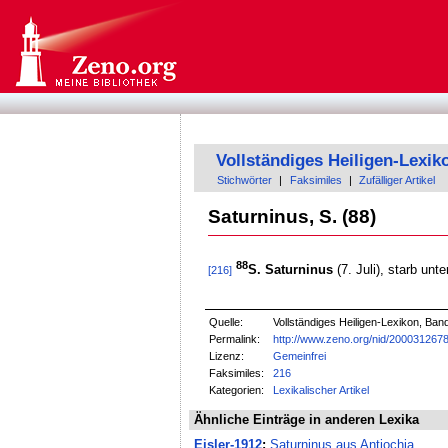
Vollständiges Heiligen-Lexik
Stichwörter
|
Faksimiles
|
Zufälliger Artikel
Saturninus, S. (88)
88
S. Saturninus
(7. Juli), starb unt
[216]
Quelle:
Vollständiges Heiligen-Lexikon, Ban
Permalink:
http://www.zeno.org/nid/200031267
Lizenz:
Gemeinfrei
Faksimiles:
216
Kategorien:
Lexikalischer Artikel
Ähnliche Einträge in anderen Lexika
Eisler-1912
:
Saturninus aus Antiochia