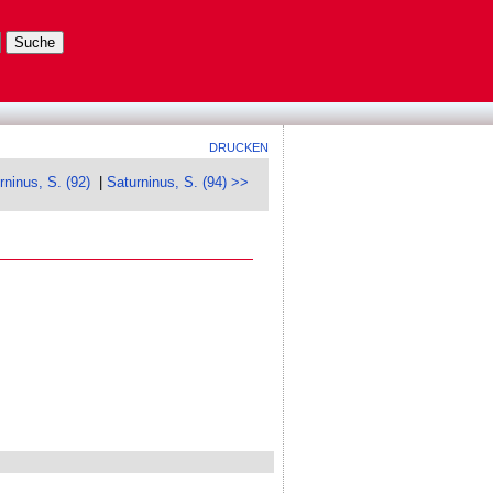
DRUCKEN
rninus, S. (92)
|
Saturninus, S. (94) >>