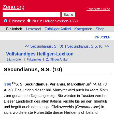
Zeno.org
Erweiterte Suche
Bibliothek
Nur in Heiligenlexikon-1858
Bibliothek
Lesesaal
Zufälliger Artikel
Kategorien
Shop
DRUCKEN
<< Secundianus, S. (9)
|
Secundianus, S.S. (6) >>
Vollständiges Heiligen-Lexikon
Stichwörter
|
Faksimiles
|
Zufälliger Artikel
Secundianus, S.S. (10)
10
6
S. S. Secundianus, Verianus, Marcellianus
M. M
. (9
[236]
Aug.). Das Leiden dieser hhl. Martyrer wird auch im
Mart. Rom
.
zum genannten Tage angezeigt. Sie werden in Tuscien verehrt.
Dieser Landstrich des alten Italiens reichte bis an den Tiberfluß
und begriff auch das heutige Civitavecchia (
Centumcellae
) in
sich, wo die erste Ruhestätte dieser Heiligen sich befand.