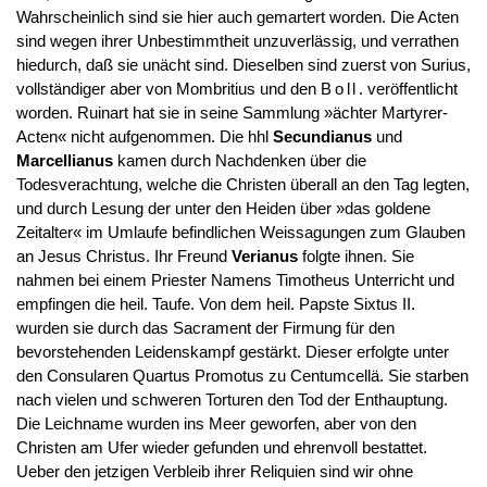
Wahrscheinlich sind sie hier auch gemartert worden. Die Acten
sind wegen ihrer Unbestimmtheit unzuverlässig, und verrathen
hiedurch, daß sie unächt sind. Dieselben sind zuerst von Surius,
vollständiger aber von Mombritius und den
Boll
. veröffentlicht
worden. Ruinart hat sie in seine Sammlung »ächter Martyrer-
Acten« nicht aufgenommen. Die hhl
Secundianus
und
Marcellianus
kamen durch Nachdenken über die
Todesverachtung, welche die Christen überall an den Tag legten,
und durch Lesung der unter den Heiden über »das goldene
Zeitalter« im Umlaufe befindlichen Weissagungen zum Glauben
an Jesus Christus. Ihr Freund
Verianus
folgte ihnen. Sie
nahmen bei einem Priester Namens Timotheus Unterricht und
empfingen die heil. Taufe. Von dem heil. Papste Sixtus II.
wurden sie durch das Sacrament der Firmung für den
bevorstehenden Leidenskampf gestärkt. Dieser erfolgte unter
den Consularen Quartus Promotus zu Centumcellä. Sie starben
nach vielen und schweren Torturen den Tod der Enthauptung.
Die Leichname wurden ins Meer geworfen, aber von den
Christen am Ufer wieder gefunden und ehrenvoll bestattet.
Ueber den jetzigen Verbleib ihrer Reliquien sind wir ohne