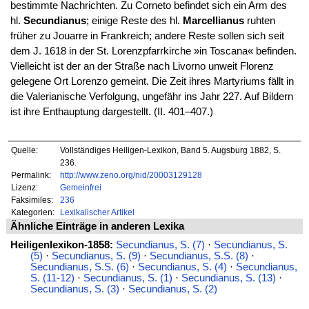
bestimmte Nachrichten. Zu Corneto befindet sich ein Arm des
hl.
Secundianus
; einige Reste des hl.
Marcellianus
ruhten
früher zu Jouarre in Frankreich; andere Reste sollen sich seit
dem J. 1618 in der St. Lorenzpfarrkirche »in Toscana« befinden.
Vielleicht ist der an der Straße nach Livorno unweit Florenz
gelegene Ort Lorenzo gemeint. Die Zeit ihres Martyriums fällt in
die Valerianische Verfolgung, ungefähr ins Jahr 227. Auf Bildern
ist ihre Enthauptung dargestellt. (II. 401–407.)
Quelle:
Vollständiges Heiligen-Lexikon, Band 5. Augsburg 1882, S.
236.
Permalink:
http://www.zeno.org/nid/20003129128
Lizenz:
Gemeinfrei
Faksimiles:
236
Kategorien:
Lexikalischer Artikel
Ähnliche Einträge in anderen Lexika
Heiligenlexikon-1858:
Secundianus, S. (7)
·
Secundianus, S.
(5)
·
Secundianus, S. (9)
·
Secundianus, S.S. (8)
·
Secundianus, S.S. (6)
·
Secundianus, S. (4)
·
Secundianus,
S. (11-12)
·
Secundianus, S. (1)
·
Secundianus, S. (13)
·
Secundianus, S. (3)
·
Secundianus, S. (2)