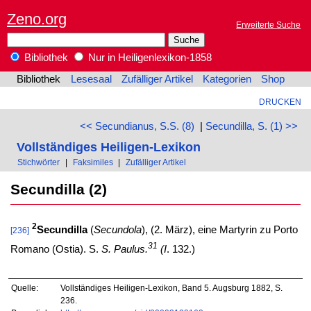
Zeno.org
Erweiterte Suche
Bibliothek
Nur in Heiligenlexikon-1858
Bibliothek
Lesesaal
Zufälliger Artikel
Kategorien
Shop
DRUCKEN
<< Secundianus, S.S. (8)
|
Secundilla, S. (1) >>
Vollständiges Heiligen-Lexikon
Stichwörter
|
Faksimiles
|
Zufälliger Artikel
Secundilla (2)
2
Secundilla
(
Secundola
), (2. März), eine Martyrin zu Porto
[236]
31
Romano (Ostia). S.
S. Paulus.
(I
. 132.)
Quelle:
Vollständiges Heiligen-Lexikon, Band 5. Augsburg 1882, S.
236.