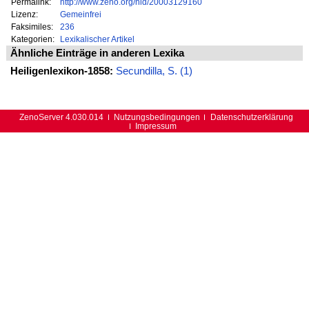
Permalink:
http://www.zeno.org/nid/20003129160
Lizenz:
Gemeinfrei
Faksimiles:
236
Kategorien:
Lexikalischer Artikel
Ähnliche Einträge in anderen Lexika
Heiligenlexikon-1858:
Secundilla, S. (1)
ZenoServer 4.030.014
Nutzungsbedingungen
Datenschutzerklärung
Impressum