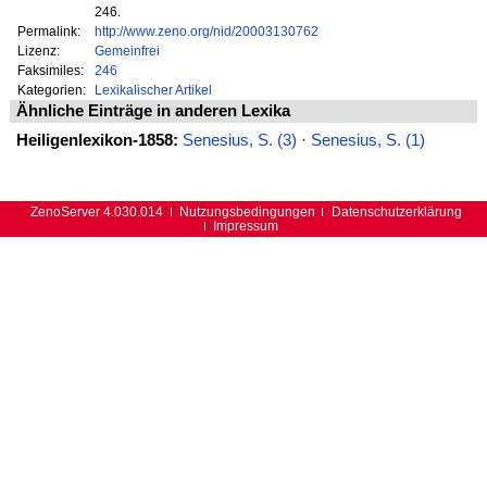
246.
Permalink:
http://www.zeno.org/nid/20003130762
Lizenz:
Gemeinfrei
Faksimiles:
246
Kategorien:
Lexikalischer Artikel
Ähnliche Einträge in anderen Lexika
Heiligenlexikon-1858:
Senesius, S. (3)
·
Senesius, S. (1)
ZenoServer 4.030.014
Nutzungsbedingungen
Datenschutzerklärung
Impressum