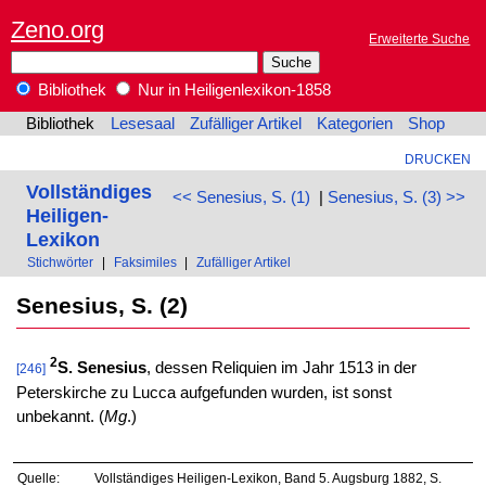
Zeno.org
Erweiterte Suche
Bibliothek
Nur in Heiligenlexikon-1858
Bibliothek
Lesesaal
Zufälliger Artikel
Kategorien
Shop
DRUCKEN
Vollständiges
<< Senesius, S. (1)
|
Senesius, S. (3) >>
Heiligen-
Lexikon
Stichwörter
|
Faksimiles
|
Zufälliger Artikel
Senesius, S. (2)
2
S. Senesius
, dessen Reliquien im Jahr 1513 in der
[246]
Peterskirche zu Lucca aufgefunden wurden, ist sonst
unbekannt. (
Mg
.)
Quelle:
Vollständiges Heiligen-Lexikon, Band 5. Augsburg 1882, S.