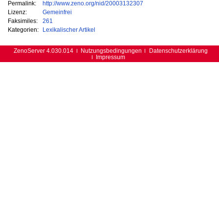
Permalink:
http://www.zeno.org/nid/20003132307
Lizenz:
Gemeinfrei
Faksimiles:
261
Kategorien:
Lexikalischer Artikel
ZenoServer 4.030.014
Nutzungsbedingungen
Datenschutzerklärung
Impressum