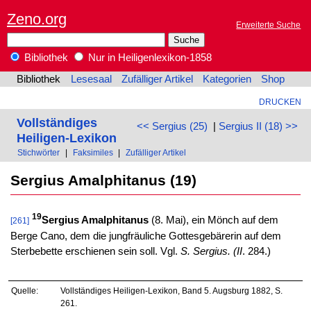
Zeno.org
Erweiterte Suche
Bibliothek
Nur in Heiligenlexikon-1858
Bibliothek
Lesesaal
Zufälliger Artikel
Kategorien
Shop
DRUCKEN
Vollständiges
<< Sergius (25)
|
Sergius II (18) >>
Heiligen-Lexikon
Stichwörter
|
Faksimiles
|
Zufälliger Artikel
Sergius Amalphitanus (19)
19
Sergius Amalphitanus
(8. Mai), ein Mönch auf dem
[261]
Berge Cano, dem die jungfräuliche Gottesgebärerin auf dem
Sterbebette erschienen sein soll. Vgl.
S. Sergius. (II
. 284.)
Quelle:
Vollständiges Heiligen-Lexikon, Band 5. Augsburg 1882, S.
261.