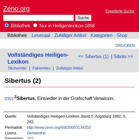
Zeno.org
Erweiterte Suche
Bibliothek
Nur in Heiligenlexikon-1858
Bibliothek
Lesesaal
Zufälliger Artikel
Kategorien
Shop
DRUCKEN
Vollständiges Heiligen-
<< Sibertus (1)
|
Siboto >>
Lexikon
Stichwörter
|
Faksimiles
|
Zufälliger Artikel
Sibertus (2)
2
Sibertus
, Einsiedler in der Grafschaft Venaissin.
[282]
Quelle:
Vollständiges Heiligen-Lexikon, Band 5. Augsburg 1882, S.
282.
Permalink:
http://www.zeno.org/nid/20003134202
Lizenz:
Gemeinfrei
Faksimiles:
282