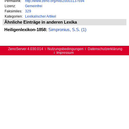
Permalink:
http://www.zeno.org/nid/20003137694
Lizenz:
Gemeinfrei
Faksimiles:
329
Kategorien:
Lexikalischer Artikel
Ähnliche Einträge in anderen Lexika
Heiligenlexikon-1858:
Simpronius, S.S. (1)
ZenoServer 4.030.014
Nutzungsbedingungen
Datenschutzerklärung
Impressum