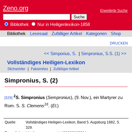
Zeno.org
Erweiterte Suche
Bibliothek
Nur in Heiligenlexikon-1858
Bibliothek
Lesesaal
Zufälliger Artikel
Kategorien
Shop
DRUCKEN
<< Simporius, S.
|
Simpronius, S.S. (1) >>
Vollständiges Heiligen-Lexikon
Stichwörter
|
Faksimiles
|
Zufälliger Artikel
Simpronius, S. (2)
2
S. Simpronius
(
Sempronius
), (9. Nov.), ein Martyrer zu
[329]
16
Rom. S.
S. Clemens
. (
El
.)
Quelle:
Vollständiges Heiligen-Lexikon, Band 5. Augsburg 1882, S.
329.