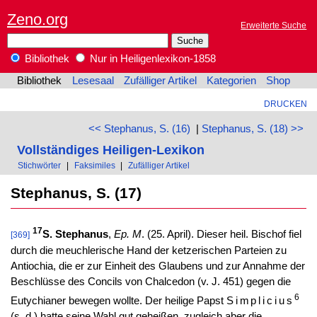
Zeno.org
Erweiterte Suche
Bibliothek
Nur in Heiligenlexikon-1858
Bibliothek
Lesesaal
Zufälliger Artikel
Kategorien
Shop
DRUCKEN
<< Stephanus, S. (16)
|
Stephanus, S. (18) >>
Vollständiges Heiligen-Lexikon
Stichwörter
|
Faksimiles
|
Zufälliger Artikel
Stephanus, S. (17)
17
S. Stephanus
,
Ep. M
. (25. April). Dieser heil. Bischof fiel
[369]
durch die meuchlerische Hand der ketzerischen Parteien zu
Antiochia, die er zur Einheit des Glaubens und zur Annahme der
Beschlüsse des Concils von Chalcedon (v. J. 451) gegen die
6
Eutychianer bewegen wollte. Der heilige Papst
Simplicius
(s. d.) hatte seine Wahl gut geheißen, zugleich aber die