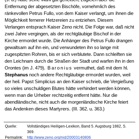
Entfernung der abgesetzten Bischöfe, vornehmlich des
ränkevollen Petrus Fullo, von dem Kaiser verlangt, um ihnen die
Möglichkeit fernerer Hetzereien zu entziehen. Diesem
Verlangen entsprach Kaiser Zeno nicht. Die Folge war, daß nicht
zwei Jahre vergingen, als der rechtgläubige Bischof in der
Kirche ermordet wurde. Die Anhänger des Petrus Fullo drangen
gewaltsam auf ihn ein, und verwundeten ihn so lange mit
zugespitzten Rohren, bis er sich verblutete. Dann schleiften sie
den Leichnam durch die Straßen der Stadt und warfen ihn in den
Orontes (im J. 479).
Baronius
vermuthet, daß mit dem hl.
Stephanus
noch andere Rechtgläubige ermordet wurden, weil
der heil. Papst Simplicius an den Kaiser schrieb, die Vergießung
so vieles unschuldigen Blutes hätte verhindert werden können,
wenn man die Urheber rechtzeitig entfernt hätte. Nur die
abendländische, nicht auch die morgenländische Kirche feiert
das Andenken dieses Martyrers. (III. 362. u. 363.)
Quelle:
Vollständiges Heiligen-Lexikon, Band 5. Augsburg 1882, S.
369.
Permalink:
http://www.zeno.org/nid/20003140806