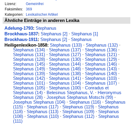
Lizenz:
Gemeinfrei
Faksimiles:
369
Kategorien:
Lexikalischer Artikel
Ähnliche Einträge in anderen Lexika
Adelung-1793
:
Stephanus
Brockhaus-1837
:
Stephanus [2]
·
Stephanus [1]
Brockhaus-1911
:
Stephanus [2]
·
Stephanus
Heiligenlexikon-1858:
Stephanus (133)
·
Stephanus (132)
·
Stephanus (134)
·
Stephanus (137)
·
Stephanus (136)
·
Stephanus (131)
·
Stephanus (127)
·
Stephanus (121)
·
Stephanus (128)
·
Stephanus (130)
·
Stephanus (129)
·
Stephanus (145)
·
Stephanus (144)
·
Stephanus (146)
·
Stephanus (149)
·
Stephanus (148)
·
Stephanus (143)
·
Stephanus (139)
·
Stephanus (138)
·
Stephanus (140)
·
Stephanus (142)
·
Stephanus (141)
·
Stephanus (103)
·
Stephanus (101)
·
Stephanus (104)
·
Stephanus (107)
·
Stephanus (105)
·
Stephanus (100)
·
Conradus et
Stephanus (14)
·
Belesinus Stephanus, V.
·
Hieronymus
Stephanus (28)
·
Josephus Stephanus Motschi (99)
·
Josephus Stephanus (104)
·
Stephanus (116)
·
Stephanus
(115)
·
Stephanus (117)
·
Stephanus (119)
·
Stephanus
(118)
·
Stephanus (113)
·
Stephanus (109)
·
Stephanus
(108)
·
Stephanus (110)
·
Stephanus (112)
·
Stephanus
(111)