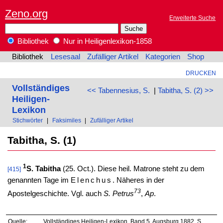
Zeno.org
Erweiterte Suche
Bibliothek
Nur in Heiligenlexikon-1858
Bibliothek
Lesesaal
Zufälliger Artikel
Kategorien
Shop
DRUCKEN
Vollständiges
<< Tabennesius, S.
|
Tabitha, S. (2) >>
Heiligen-
Lexikon
Stichwörter
|
Faksimiles
|
Zufälliger Artikel
Tabitha, S. (1)
1
S. Tabitha
(25. Oct.). Diese heil. Matrone steht zu dem
[415]
genannten Tage im
Elenchus
. Näheres in der
73
Apostelgeschichte. Vgl. auch
S. Petrus
,
Ap
.
Quelle:
Vollständiges Heiligen-Lexikon, Band 5. Augsburg 1882, S.