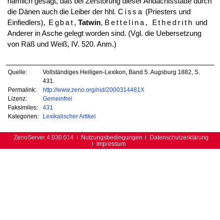
nämlich gesagt, daß bei Zerstörung dieser Andachtsstätte durch
die Dänen auch die Leiber der hhl.
Cissa
(Priesters und
Einfiedlers),
Egbat
,
Tatwin
,
Bettelina, Ethedrith
und
Anderer in Asche gelegt worden sind. (Vgl. die Uebersetzung
von Räß und Weiß, IV. 520. Anm.)
Quelle:
Vollständiges Heiligen-Lexikon, Band 5. Augsburg 1882, S.
431.
Permalink:
http://www.zeno.org/nid/2000314481X
Lizenz:
Gemeinfrei
Faksimiles:
431
Kategorien:
Lexikalischer Artikel
ZenoServer 4.030.014
Nutzungsbedingungen
Datenschutzerklärung
Impressum