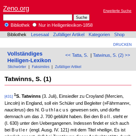
Zeno.org
Erweiterte Suche
Bibliothek
Nur in Heiligenlexikon-1858
Bibliothek
Lesesaal
Zufälliger Artikel
Kategorien
Shop
DRUCKEN
Vollständiges
<< Tatta, S.
|
Tatwinus, S. (2) >>
Heiligen-Lexikon
Stichwörter
|
Faksimiles
|
Zufälliger Artikel
Tatwinns, S. (1)
1
S. Tatwinns
(3. Juli), Einsiedler zu Croyland (Mercien,
[431]
Lincoln) in England, soll ein Schüler und Begleiter (»Fährmann«,
nauclerus
) des hl.
Guthlacus
gewesen sein, und dürfte
demnach um das J. 700 geblüht haben. Bei den
Boll
. steht er
(I. 630) unter den Uebergangenen. Indessen findet er sich auch
bei
Butler
(engl. Ausg. IV. 121) mit dem Titel »heilig«. Es ist