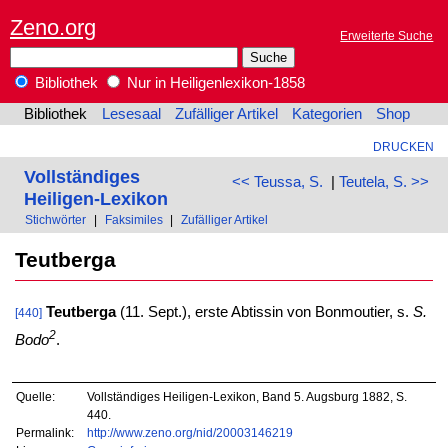
Zeno.org
Erweiterte Suche
Bibliothek
Nur in Heiligenlexikon-1858
Bibliothek
Lesesaal
Zufälliger Artikel
Kategorien
Shop
DRUCKEN
Vollständiges
<< Teussa, S.
|
Teutela, S. >>
Heiligen-Lexikon
Stichwörter
|
Faksimiles
|
Zufälliger Artikel
Teutberga
Teutberga
(11. Sept.), erste Abtissin von Bonmoutier, s.
S.
[440]
2
Bodo
.
Quelle:
Vollständiges Heiligen-Lexikon, Band 5. Augsburg 1882, S.
440.
Permalink:
http://www.zeno.org/nid/20003146219