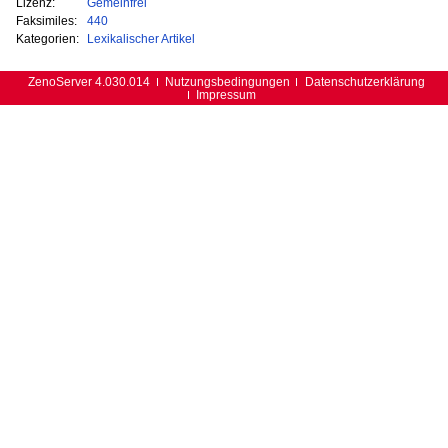
Lizenz:
Gemeinfrei
Faksimiles:
440
Kategorien:
Lexikalischer Artikel
ZenoServer 4.030.014
Nutzungsbedingungen
Datenschutzerklärung
Impressum