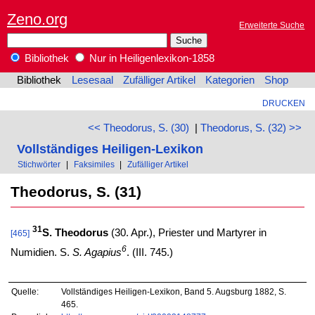
Zeno.org
Erweiterte Suche
Bibliothek
Nur in Heiligenlexikon-1858
Bibliothek
Lesesaal
Zufälliger Artikel
Kategorien
Shop
DRUCKEN
<< Theodorus, S. (30)
|
Theodorus, S. (32) >>
Vollständiges Heiligen-Lexikon
Stichwörter
|
Faksimiles
|
Zufälliger Artikel
Theodorus, S. (31)
31
S. Theodorus
(30. Apr.), Priester und Martyrer in
[465]
6
Numidien. S.
S. Agapius
. (III. 745.)
Quelle:
Vollständiges Heiligen-Lexikon, Band 5. Augsburg 1882, S.
465.