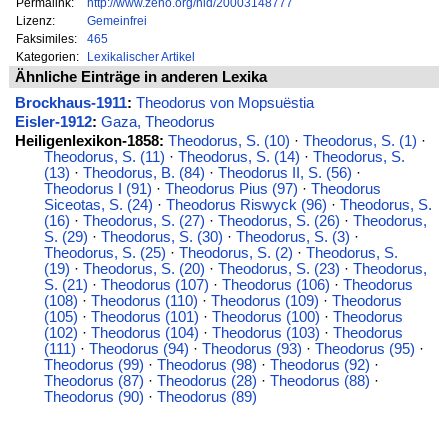
Permalink:
http://www.zeno.org/nid/20003148777
Lizenz:
Gemeinfrei
Faksimiles:
465
Kategorien:
Lexikalischer Artikel
Ähnliche Einträge in anderen Lexika
Brockhaus-1911
:
Theodorus von Mopsuëstia
Eisler-1912
:
Gaza, Theodorus
Heiligenlexikon-1858:
Theodorus, S. (10)
·
Theodorus, S. (1)
·
Theodorus, S. (11)
·
Theodorus, S. (14)
·
Theodorus, S.
(13)
·
Theodorus, B. (84)
·
Theodorus II, S. (56)
·
Theodorus I (91)
·
Theodorus Pius (97)
·
Theodorus
Siceotas, S. (24)
·
Theodorus Riswyck (96)
·
Theodorus, S.
(16)
·
Theodorus, S. (27)
·
Theodorus, S. (26)
·
Theodorus,
S. (29)
·
Theodorus, S. (30)
·
Theodorus, S. (3)
·
Theodorus, S. (25)
·
Theodorus, S. (2)
·
Theodorus, S.
(19)
·
Theodorus, S. (20)
·
Theodorus, S. (23)
·
Theodorus,
S. (21)
·
Theodorus (107)
·
Theodorus (106)
·
Theodorus
(108)
·
Theodorus (110)
·
Theodorus (109)
·
Theodorus
(105)
·
Theodorus (101)
·
Theodorus (100)
·
Theodorus
(102)
·
Theodorus (104)
·
Theodorus (103)
·
Theodorus
(111)
·
Theodorus (94)
·
Theodorus (93)
·
Theodorus (95)
·
Theodorus (99)
·
Theodorus (98)
·
Theodorus (92)
·
Theodorus (87)
·
Theodorus (28)
·
Theodorus (88)
·
Theodorus (90)
·
Theodorus (89)