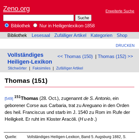
Zeno.org
Erweiterte Suche
Bibliothek
Nur in Heiligenlexikon-1858
Bibliothek
Lesesaal
Zufälliger Artikel
Kategorien
Shop
DRUCKEN
Vollständiges
<< Thomas (150)
|
Thomas (152) >>
Heiligen-Lexikon
Stichwörter
|
Faksimiles
|
Zufälliger Artikel
Thomas (151)
151
Thomas
(28. Oct.), zugenannt
de S. Antonio
, ein
[549]
geborener Corse aus Carbaria, trat zu Areguano in den Orden
des heil. Franciscus und starb im J. 1540 zu Rom im Rufe der
Heiligkeit. Er ruht im Kloster Aracöli. (
Hueb
.)
Quelle:
Vollständiges Heiligen-Lexikon, Band 5. Augsburg 1882, S.