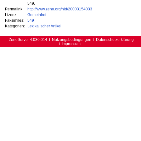
549.
Permalink:
http://www.zeno.org/nid/20003154033
Lizenz:
Gemeinfrei
Faksimiles:
549
Kategorien:
Lexikalischer Artikel
ZenoServer 4.030.014
Nutzungsbedingungen
Datenschutzerklärung
Impressum