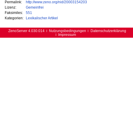
Permalink:
http://www.zeno.org/nid/20003154203
Lizenz:
Gemeinfrei
Faksimiles:
551
Kategorien:
Lexikalischer Artikel
ZenoServer 4.030.014
Nutzungsbedingungen
Datenschutzerklärung
Impressum