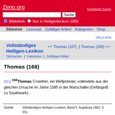
Zeno.org
Erweiterte Suche
Bibliothek
Nur in Heiligenlexikon-1858
Bibliothek
Lesesaal
Zufälliger Artikel
Kategorien
Shop
DRUCKEN
Vollständiges
<< Thomas (167)
|
Thomas (169) >>
Heiligen-Lexikon
Stichwörter
|
Faksimiles
|
Zufälliger Artikel
Thomas (168)
168
Thomas
Crowther, ein Weltpriester, vollendete aus der
[551]
gleichen Ursache im Jahre 1585 in der Marschallei (Gefängniß
zu Southwark).
Quelle:
Vollständiges Heiligen-Lexikon, Band 5. Augsburg 1882, S.
551.