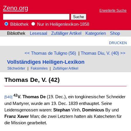
Zeno.org
Erweiterte Suche
Bibliothek
Nur in Heiligenlexikon-1858
Bibliothek
Lesesaal
Zufälliger Artikel
Kategorien
Shop
DRUCKEN
<< Thomas de Tuligno (56)
|
Thomas Diu, V. (40) >>
Vollständiges Heiligen-Lexikon
Stichwörter
|
Faksimiles
|
Zufälliger Artikel
Thomas De, V. (42)
42
V. Thomas De
(19. Dec.), ein tongkinesischer Schneider
[540]
und Martyrer, wurde am 19. Dec. 1839 enthauptet. Seine
Leidensgenossen waren:
Stephan
Vinh,
Dominicus
By und
Franz Xaver
Man; die zwei Letztern hatten als Katecheten für
die Mission gearbeitet.