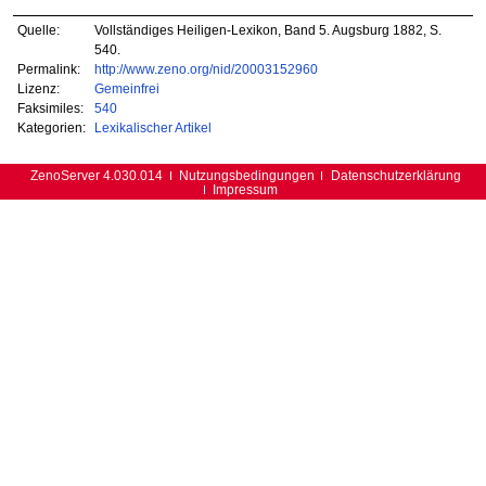
Quelle:
Vollständiges Heiligen-Lexikon, Band 5. Augsburg 1882, S.
540.
Permalink:
http://www.zeno.org/nid/20003152960
Lizenz:
Gemeinfrei
Faksimiles:
540
Kategorien:
Lexikalischer Artikel
ZenoServer 4.030.014
Nutzungsbedingungen
Datenschutzerklärung
Impressum