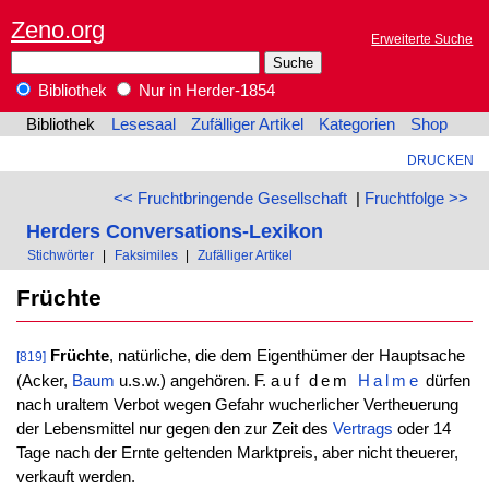
Zeno.org
Erweiterte Suche
Bibliothek
Nur in Herder-1854
Bibliothek
Lesesaal
Zufälliger Artikel
Kategorien
Shop
DRUCKEN
<< Fruchtbringende Gesellschaft
|
Fruchtfolge >>
Herders Conversations-Lexikon
Stichwörter
|
Faksimiles
|
Zufälliger Artikel
Früchte
Früchte
, natürliche, die dem Eigenthümer der Hauptsache
[819]
(Acker,
Baum
u.s.w.) angehören. F.
auf dem
Halme
dürfen
nach uraltem Verbot wegen Gefahr wucherlicher Vertheuerung
der Lebensmittel nur gegen den zur Zeit des
Vertrags
oder 14
Tage nach der Ernte geltenden Marktpreis, aber nicht theuerer,
verkauft werden.