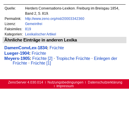
Quelle:
Herders Conversations-Lexikon. Freiburg im Breisgau 1854,
Band 2, S. 819.
Permalink:
http://www.zeno.org/nid/20003342360
Lizenz:
Gemeinfrei
Faksimiles:
819
Kategorien:
Lexikalischer Artikel
Ähnliche Einträge in anderen Lexika
DamenConvLex-1834
:
Früchte
Lueger-1904
:
Früchte
Meyers-1905
:
Früchte [2]
·
Tropische Früchte
·
Einlegen der
Früchte
·
Früchte [1]
ZenoServer 4.030.014
Nutzungsbedingungen
Datenschutzerklärung
Impressum