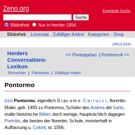
Zeno.org
Erweiterte Suche
Bibliothek
Nur in Herder-1854
Bibliothek
Lesesaal
Zufälliger Artikel
Kategorien
Shop
DRUCKEN
Herders
<< Pontoppidan
|
Pontremoli >>
Conversations-
Lexikon
Stichwörter
|
Faksimiles
|
Zufälliger Artikel
Pontormo
Pontormo
, eigentlich
Giacomo
Carrucci
, florentin.
[584]
Maler, geb. 1493 zu Pontormo, Schüler des
Andrea
del
Sarto
,
malte historische
Bilder
, doch wenige, hauptsächlich dagegen
Porträts
, die besten der florentin. Schule, meisterhaft in
Auffassung u.
Colorit
; st. 1556.