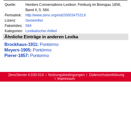
Quelle:
Herders Conversations-Lexikon. Freiburg im Breisgau 1856,
Band 4, S. 584.
Permalink:
http://www.zeno.org/nid/2000347531X
Lizenz:
Gemeinfrei
Faksimiles:
584
Kategorien:
Lexikalischer Artikel
Ähnliche Einträge in anderen Lexika
Brockhaus-1911
:
Pontórmo
Meyers-1905
:
Pontórmo
Pierer-1857
:
Pontormo
ZenoServer 4.030.014
Nutzungsbedingungen
Datenschutzerklärung
Impressum