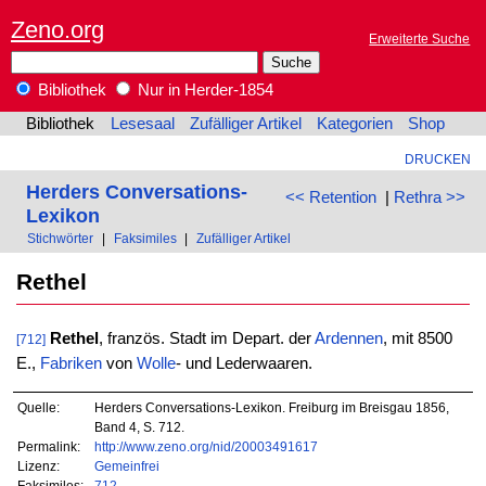
Zeno.org
Erweiterte Suche
Bibliothek
Nur in Herder-1854
Bibliothek
Lesesaal
Zufälliger Artikel
Kategorien
Shop
DRUCKEN
Herders Conversations-
<< Retention
|
Rethra >>
Lexikon
Stichwörter
|
Faksimiles
|
Zufälliger Artikel
Rethel
Rethel
, französ. Stadt im Depart. der
Ardennen
, mit 8500
[712]
E.,
Fabriken
von
Wolle
- und Lederwaaren.
Quelle:
Herders Conversations-Lexikon. Freiburg im Breisgau 1856,
Band 4, S. 712.
Permalink:
http://www.zeno.org/nid/20003491617
Lizenz:
Gemeinfrei
Faksimiles:
712