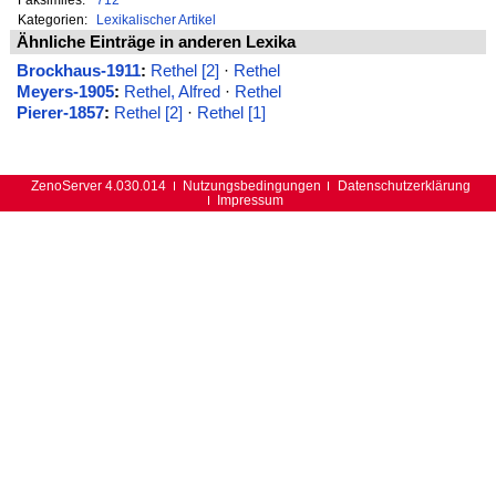
Kategorien:
Lexikalischer Artikel
Ähnliche Einträge in anderen Lexika
Brockhaus-1911
:
Rethel [2]
·
Rethel
Meyers-1905
:
Rethel, Alfred
·
Rethel
Pierer-1857
:
Rethel [2]
·
Rethel [1]
ZenoServer 4.030.014
Nutzungsbedingungen
Datenschutzerklärung
Impressum