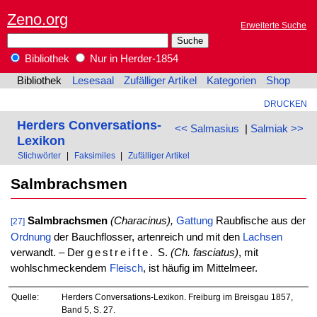
Zeno.org
Erweiterte Suche
Bibliothek
Nur in Herder-1854
Bibliothek
Lesesaal
Zufälliger Artikel
Kategorien
Shop
DRUCKEN
Herders Conversations-
<< Salmasius
|
Salmiak >>
Lexikon
Stichwörter
|
Faksimiles
|
Zufälliger Artikel
Salmbrachsmen
Salmbrachsmen
(Characinus),
Gattung
Raubfische aus der
[27]
Ordnung
der Bauchflosser, artenreich und mit den
Lachsen
verwandt. – Der
gestreifte.
S.
(Ch. fasciatus)
, mit
wohlschmeckendem
Fleisch
, ist häufig im Mittelmeer.
Quelle:
Herders Conversations-Lexikon. Freiburg im Breisgau 1857,
Band 5, S. 27.