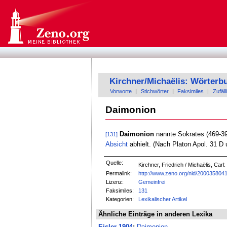
Kirchner/Michaëlis: Wörterb
Vorworte
|
Stichwörter
|
Faksimiles
|
Zufäll
Daimonion
Daimonion
nannte Sokrates (469-399
[131]
Absicht
abhielt. (Nach Platon Apol. 31 D
Quelle:
Kirchner, Friedrich / Michaëlis, Car
Permalink:
http://www.zeno.org/nid/200035804
Lizenz:
Gemeinfrei
Faksimiles:
131
Kategorien:
Lexikalischer Artikel
Ähnliche Einträge in anderen Lexika
Eisler-1904
:
Daimonion