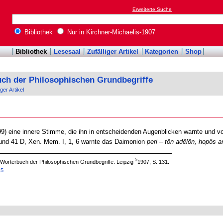
Erweiterte Suche
Bibliothek
Nur in Kirchner-Michaelis-1907
Bibliothek
Lesesaal
Zufälliger Artikel
Kategorien
Shop
uch der Philosophischen Grundbegriffe
iger Artikel
) eine innere Stimme, die ihn in entscheidenden Augenblicken warnte und vo
 und 41 D, Xen. Mem. I, 1, 6 warnte das Daimonion
peri – tôn adêlôn, hopôs a
5
l: Wörterbuch der Philosophischen Grundbegriffe. Leipzig
1907, S. 131.
15