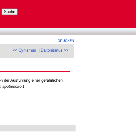
DRUCKEN
<< Cynismus
|
Daltonismus >>
n der Ausführung einer gefährlichen
n apobêsoito
.)