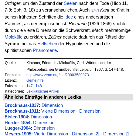
Öttinger
, um den Zustand der
Seelen
nach dem Tode (Hiob 11,
7-9; Eph. 3, 18) zu veranschaulichen. Auch
Kant
berührt in
[147]
seinen frühesten Schriften die
Idee
eines andersartigen
Raumes, als der empirische ist.
Riemann
(1826-1866) suchte
durch die vierte Dimension die Schwerkraft,
Mach
mehratomige
Moleküle
zu erklären,
Zöllner
deutete dadurch das Rätsel der
Symmetrie, das
Hellsehen
der Hypnotisierten und die
spiritistischen
Phänomene
.
Quelle:
Kirchner, Friedrich / Michaëlis, Carl: Wörterbuch der
5
Philosophischen Grundbegriffe. Leipzig
1907, S. 147-148.
Permalink:
http://www.zeno.org/nid/20003580873
Lizenz:
Gemeinfrei
Faksimiles:
147
|
148
Kategorien:
Lexikalischer Artikel
Ähnliche Einträge in anderen Lexika
Brockhaus-1837
:
Dimension
Brockhaus-1911
:
Vierte Dimension
·
Dimension
Eisler-1904
:
Dimension
Herder-1854
:
Dimension
Lueger-1904
:
Dimension
Meyers-1905
:
Vierte Dimension
·
Dimension [2]
·
Dimension [1]