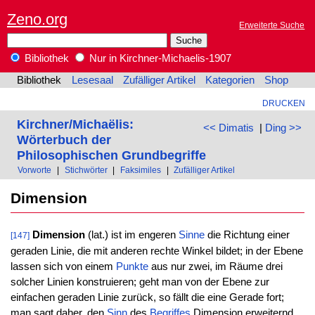
Zeno.org
Erweiterte Suche
Bibliothek
Nur in Kirchner-Michaelis-1907
Bibliothek
Lesesaal
Zufälliger Artikel
Kategorien
Shop
DRUCKEN
Kirchner/Michaëlis:
<< Dimatis
|
Ding >>
Wörterbuch der
Philosophischen Grundbegriffe
Vorworte
|
Stichwörter
|
Faksimiles
|
Zufälliger Artikel
Dimension
Dimension
(lat.) ist im engeren
Sinne
die Richtung einer
[147]
geraden Linie, die mit anderen rechte Winkel bildet; in der Ebene
lassen sich von einem
Punkte
aus nur zwei, im Räume drei
solcher Linien konstruieren; geht man von der Ebene zur
einfachen geraden Linie zurück, so fällt die eine Gerade fort;
man sagt daher, den
Sinn
des
Begriffes
Dimension erweiternd,