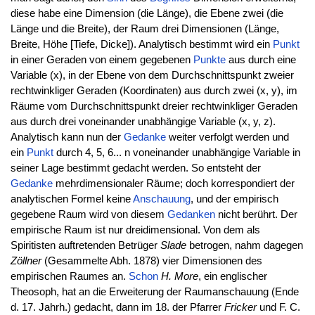
diese habe eine Dimension (die Länge), die Ebene zwei (die
Länge und die Breite), der Raum drei Dimensionen (Länge,
Breite, Höhe [Tiefe, Dicke]). Analytisch bestimmt wird ein
Punkt
in einer Geraden von einem gegebenen
Punkte
aus durch eine
Variable (x), in der Ebene von dem Durchschnittspunkt zweier
rechtwinkliger Geraden (Koordinaten) aus durch zwei (x, y), im
Räume vom Durchschnittspunkt dreier rechtwinkliger Geraden
aus durch drei voneinander unabhängige Variable (x, y, z).
Analytisch kann nun der
Gedanke
weiter verfolgt werden und
ein
Punkt
durch 4, 5, 6... n voneinander unabhängige Variable in
seiner Lage bestimmt gedacht werden. So entsteht der
Gedanke
mehrdimensionaler Räume; doch korrespondiert der
analytischen Formel keine
Anschauung
, und der empirisch
gegebene Raum wird von diesem
Gedanken
nicht berührt. Der
empirische Raum ist nur dreidimensional. Von dem als
Spiritisten auftretenden Betrüger
Slade
betrogen, nahm dagegen
Zöllner
(Gesammelte Abh. 1878) vier Dimensionen des
empirischen Raumes an.
Schon
H. More
, ein englischer
Theosoph, hat an die Erweiterung der Raumanschauung (Ende
d. 17. Jahrh.) gedacht, dann im 18. der Pfarrer
Fricker
und F. C.