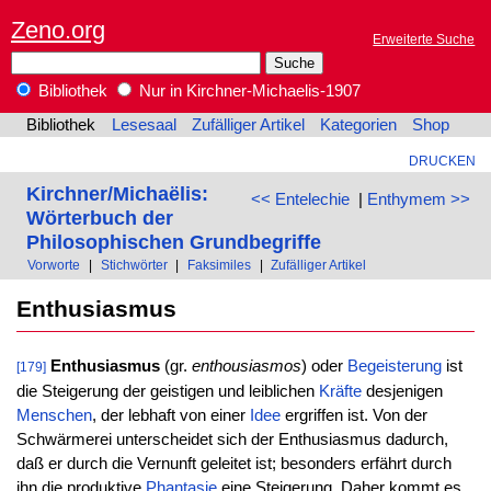
Zeno.org
Erweiterte Suche
Bibliothek
Nur in Kirchner-Michaelis-1907
Bibliothek
Lesesaal
Zufälliger Artikel
Kategorien
Shop
DRUCKEN
Kirchner/Michaëlis:
<< Entelechie
|
Enthymem >>
Wörterbuch der
Philosophischen Grundbegriffe
Vorworte
|
Stichwörter
|
Faksimiles
|
Zufälliger Artikel
Enthusiasmus
Enthusiasmus
(gr.
enthousiasmos
) oder
Begeisterung
ist
[179]
die Steigerung der geistigen und leiblichen
Kräfte
desjenigen
Menschen
, der lebhaft von einer
Idee
ergriffen ist. Von der
Schwärmerei unterscheidet sich der Enthusiasmus dadurch,
daß er durch die Vernunft geleitet ist; besonders erfährt durch
ihn die produktive
Phantasie
eine Steigerung. Daher kommt es,