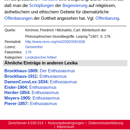
daß man die
Schöpfungen
der
Begeisterung
auf religiösem,
ästhetischem und ethischem Gebiete für übernatürliche
Offenbarungen
der Gottheit angesehen hat. Vgl.
Offenbarung
.
Quelle:
Kirchner, Friedrich / Michaëlis, Carl: Wörterbuch der
5
Philosophischen Grundbegriffe. Leipzig
1907, S. 179.
Permalink:
http://www.zeno.org/nid/20003581608
Lizenz:
Gemeinfrei
Faksimiles:
179
Kategorien:
Lexikalischer Artikel
Ähnliche Einträge in anderen Lexika
Brockhaus-1809
:
Der Enthusiasmus
Brockhaus-1911
:
Enthusiasmus
DamenConvLex-1834
:
Enthusiasmus
Eisler-1904
:
Enthusiasmus
Herder-1854
:
Enthusiasmus
Meyers-1905
:
Enthusiasmus
Pierer-1857
:
Enthusiasmus
ZenoServer 4.030.014
Nutzungsbedingungen
Datenschutzerklärung
Impressum