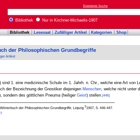
Erweiterte Suche
Bibliothek
Nur in Kirchner-Michaelis-1907
Bibliothek
Lesesaal
Zufälliger Artikel
Kategorien
Shop
uch der Philosophischen Grundbegriffe
iger Artikel
) sind 1. eine medizinische Schule im 1. Jahrh. n. Chr., welche eine Art von 
ach der Bezeichnung der Gnostiker diejenigen
Menschen
, welche nicht unter 
, sondern des göttlichen Pneuma (heiliger
Geist
) stellen.
[446]
5
l: Wörterbuch der Philosophischen Grundbegriffe. Leipzig
1907, S. 446-447.
97