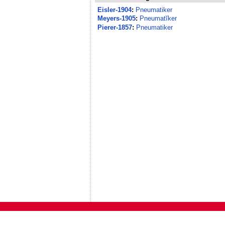
Eisler-1904
:
Pneumatiker
Meyers-1905
:
Pneumatĭker
Pierer-1857
:
Pneumatiker