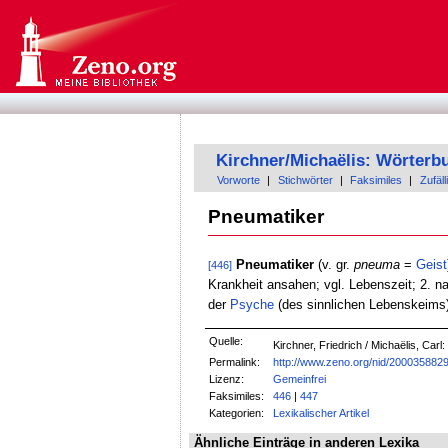
Kirchner/Michaëlis: Wörterb
Vorworte
|
Stichwörter
|
Faksimiles
|
Zufäll
Pneumatiker
Pneumatiker
(v. gr.
pneuma
=
Geist
[446]
Krankheit ansahen; vgl. Lebenszeit; 2. n
der
Psyche
(des sinnlichen Lebenskeims)
Quelle:
Kirchner, Friedrich / Michaëlis, Car
Permalink:
http://www.zeno.org/nid/200035882
Lizenz:
Gemeinfrei
Faksimiles:
446
|
447
Kategorien:
Lexikalischer Artikel
Ähnliche Einträge in anderen Lexika