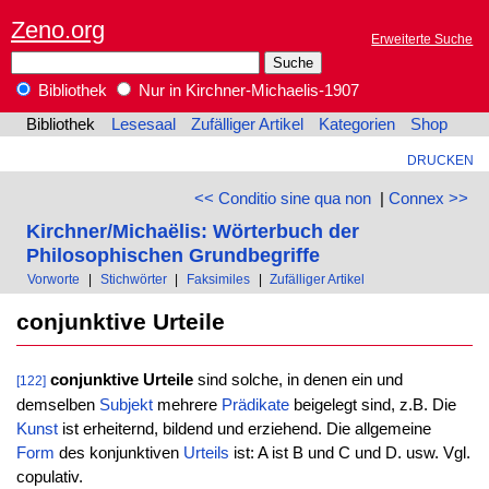
Zeno.org
Erweiterte Suche
Bibliothek
Nur in Kirchner-Michaelis-1907
Bibliothek
Lesesaal
Zufälliger Artikel
Kategorien
Shop
DRUCKEN
<< Conditio sine qua non
|
Connex >>
Kirchner/Michaëlis: Wörterbuch der
Philosophischen Grundbegriffe
Vorworte
|
Stichwörter
|
Faksimiles
|
Zufälliger Artikel
conjunktive Urteile
conjunktive Urteile
sind solche, in denen ein und
[122]
demselben
Subjekt
mehrere
Prädikate
beigelegt sind, z.B. Die
Kunst
ist erheiternd, bildend und erziehend. Die allgemeine
Form
des konjunktiven
Urteils
ist: A ist B und C und D. usw. Vgl.
copulativ.