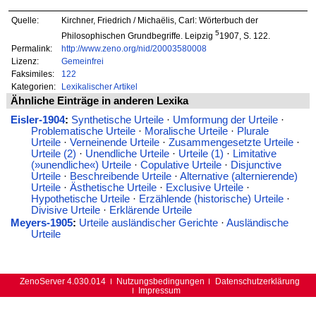
Quelle:
Kirchner, Friedrich / Michaëlis, Carl: Wörterbuch der
5
Philosophischen Grundbegriffe. Leipzig
1907, S. 122.
Permalink:
http://www.zeno.org/nid/20003580008
Lizenz:
Gemeinfrei
Faksimiles:
122
Kategorien:
Lexikalischer Artikel
Ähnliche Einträge in anderen Lexika
Eisler-1904
:
Synthetische Urteile
·
Umformung der Urteile
·
Problematische Urteile
·
Moralische Urteile
·
Plurale
Urteile
·
Verneinende Urteile
·
Zusammengesetzte Urteile
·
Urteile (2)
·
Unendliche Urteile
·
Urteile (1)
·
Limitative
(»unendliche«) Urteile
·
Copulative Urteile
·
Disjunctive
Urteile
·
Beschreibende Urteile
·
Alternative (alternierende)
Urteile
·
Ästhetische Urteile
·
Exclusive Urteile
·
Hypothetische Urteile
·
Erzählende (historische) Urteile
·
Divisive Urteile
·
Erklärende Urteile
Meyers-1905
:
Urteile ausländischer Gerichte
·
Ausländische
Urteile
ZenoServer 4.030.014
Nutzungsbedingungen
Datenschutzerklärung
Impressum