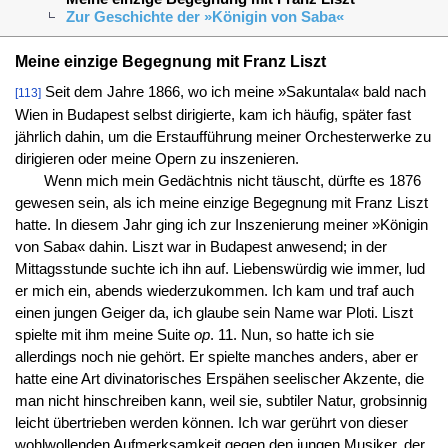
Zur Geschichte der »Königin von Saba«
Meine einzige Begegnung mit Franz Liszt
Seit dem Jahre 1866, wo ich meine »Sakuntala« bald nach
[113]
Wien in Budapest selbst dirigierte, kam ich häufig, später fast
jährlich dahin, um die Erstaufführung meiner Orchesterwerke zu
dirigieren oder meine Opern zu inszenieren.
Wenn mich mein Gedächtnis nicht täuscht, dürfte es 1876
gewesen sein, als ich meine einzige Begegnung mit Franz Liszt
hatte. In diesem Jahr ging ich zur Inszenierung meiner »Königin
von Saba« dahin. Liszt war in Budapest anwesend; in der
Mittagsstunde suchte ich ihn auf. Liebenswürdig wie immer, lud
er mich ein, abends wiederzukommen. Ich kam und traf auch
einen jungen Geiger da, ich glaube sein Name war Ploti. Liszt
spielte mit ihm meine Suite
op
. 11. Nun, so hatte ich sie
allerdings noch nie gehört. Er spielte manches anders, aber er
hatte eine Art divinatorisches Erspähen seelischer Akzente, die
man nicht hinschreiben kann, weil sie, subtiler Natur, grobsinnig
leicht übertrieben werden können. Ich war gerührt von dieser
wohlwollenden Aufmerksamkeit gegen den jungen Musiker, der