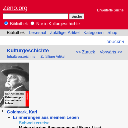
Zeno.org
Erweiterte Suche
Bibliothek
Nur in Kulturgeschichte
Bibliothek
Lesesaal
Zufälliger Artikel
Kategorien
Shop
DRUCKEN
Kulturgeschichte
<< Zurück
|
Vorwärts >>
Inhaltsverzeichnis
|
Zufälliger Artikel
Goldmark, Karl
Erinnerungen aus meinem Leben
Schweizerreise
Meine einzige Begegnung mit Franz Liszt