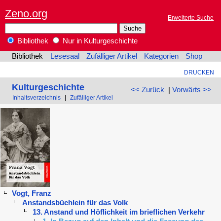
Zeno.org
Erweiterte Suche
Bibliothek
Nur in Kulturgeschichte
Bibliothek
Lesesaal
Zufälliger Artikel
Kategorien
Shop
DRUCKEN
Kulturgeschichte
<< Zurück
|
Vorwärts >>
Inhaltsverzeichnis
|
Zufälliger Artikel
Vogt, Franz
Anstandsbüchlein für das Volk
13. Anstand und Höflichkeit im brieflichen Verkehr