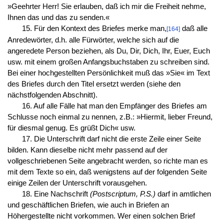
»Geehrter Herr! Sie erlauben, daß ich mir die Freiheit nehme,
Ihnen das und das zu senden.«
15. Für den Kontext des Briefes merke man,
daß alle
[164]
Anredewörter, d.h. alle Fürwörter, welche sich auf die
angeredete Person beziehen, als Du, Dir, Dich, Ihr, Euer, Euch
usw. mit einem großen Anfangsbuchstaben zu schreiben sind.
Bei einer hochgestellten Persönlichkeit muß das »Sie« im Text
des Briefes durch den Titel ersetzt werden (siehe den
nächstfolgenden Abschnitt).
16. Auf alle Fälle hat man den Empfänger des Briefes am
Schlusse noch einmal zu nennen, z.B.: »Hiermit, lieber Freund,
für diesmal genug. Es grüßt Dich« usw.
17. Die Unterschrift darf nicht die erste Zeile einer Seite
bilden. Kann dieselbe nicht mehr passend auf der
vollgeschriebenen Seite angebracht werden, so richte man es
mit dem Texte so ein, daß wenigstens auf der folgenden Seite
einige Zeilen der Unterschrift vorausgehen.
18. Eine Nachschrift
(Postscriptum, P.S.)
darf in amtlichen
und geschäftlichen Briefen, wie auch in Briefen an
Höhergestellte nicht vorkommen. Wer einen solchen Brief