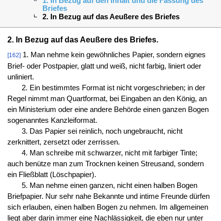
1. In Bezug auf den Inhalt und die Fassung des
Briefes
2. In Bezug auf das Aeußere des Briefes
2. In Bezug auf das Aeußere des Briefes.
1. Man nehme kein gewöhnliches Papier, sondern eignes
[162]
Brief- oder Postpapier, glatt und weiß, nicht farbig, liniert oder
unliniert.
2. Ein bestimmtes Format ist nicht vorgeschrieben; in der
Regel nimmt man Quartformat, bei Eingaben an den König, an
ein Ministerium oder eine andere Behörde einen ganzen Bogen
sogenanntes Kanzleiformat.
3. Das Papier sei reinlich, noch ungebraucht, nicht
zerknittert, zersetzt oder zerrissen.
4. Man schreibe mit schwarzer, nicht mit farbiger Tinte;
auch benütze man zum Trocknen keinen Streusand, sondern
ein Fließblatt (Löschpapier).
5. Man nehme einen ganzen, nicht einen halben Bogen
Briefpapier. Nur sehr nahe Bekannte und intime Freunde dürfen
sich erlauben, einen halben Bogen zu nehmen. Im allgemeinen
liegt aber darin immer eine Nachlässigkeit, die eben nur unter