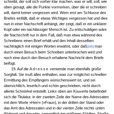
schreibt, der soll sich vorher klar machen, was er will, soll, wie
oben gesagt, alle die Punkte vormerken, über die er schreiben
will, damit keiner vergessen wird. Wem erst am Schlusse des
Briefes einfällt, daß er etwas Wichtiges vergessen hat und dies
nun in einer Nachschrift anhängt, der zeigt, daß er ein unklarer
Kopf oder ein nachlässiger Mensch ist. Zu entschuldigen wäre
die Nachschrift nur in dem Fall, daß man etwa während des
Schreibens einen Brief erhält und den Inhalt desselben
nachträglich mit einigen Worten erwähnt, oder daß
man
[165]
durch einen Besuch beim Schreiben unterbrochen wird und
noch eine durch den Besuch erhaltene Nachricht dem Briefe
beifügt.
19. Auf die
Adresse
verwende man ebenfalls große
Sorgfalt. Sie muß alles enthalten, was zur möglichst schnellen
Ermittlung des Empfängers wünschenswert ist, und sei
übersichtlich, leserlich und schön geschrieben, nicht durch
allerlei Schnörkel entstellt. Links oben am Kouverte bebefindet
sich die Titulatur, in der zweiten Zeile der Name des Adressaten
mit dem Worte »Herr« (»Frau«), in der dritten der Stand oder
das Amt des Adressaten und in der vierten Zeile rechts unten
Wohnort und darunter, namentlich bei größeren Städten, Straße