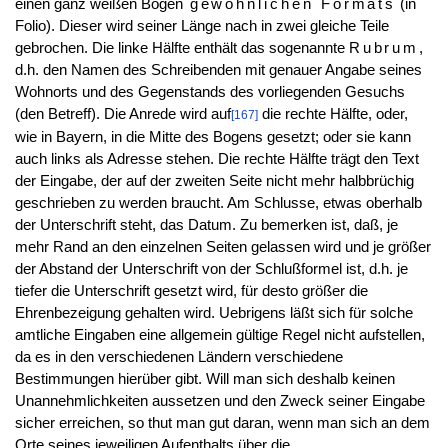
einen ganz weißen Bogen
gewöhnlichen Formats
(in
Folio). Dieser wird seiner Länge nach in zwei gleiche Teile
gebrochen. Die linke Hälfte enthält das sogenannte
Rubrum
,
d.h. den Namen des Schreibenden mit genauer Angabe seines
Wohnorts und des Gegenstands des vorliegenden Gesuchs
(den Betreff). Die Anrede wird auf
die rechte Hälfte, oder,
[167]
wie in Bayern, in die Mitte des Bogens gesetzt; oder sie kann
auch links als Adresse stehen. Die rechte Hälfte trägt den Text
der Eingabe, der auf der zweiten Seite nicht mehr halbbrüchig
geschrieben zu werden braucht. Am Schlusse, etwas oberhalb
der Unterschrift steht, das Datum. Zu bemerken ist, daß, je
mehr Rand an den einzelnen Seiten gelassen wird und je größer
der Abstand der Unterschrift von der Schlußformel ist, d.h. je
tiefer die Unterschrift gesetzt wird, für desto größer die
Ehrenbezeigung gehalten wird. Uebrigens läßt sich für solche
amtliche Eingaben eine allgemein gültige Regel nicht aufstellen,
da es in den verschiedenen Ländern verschiedene
Bestimmungen hierüber gibt. Will man sich deshalb keinen
Unannehmlichkeiten aussetzen und den Zweck seiner Eingabe
sicher erreichen, so thut man gut daran, wenn man sich an dem
Orte seines jeweiligen Aufenthalts über die