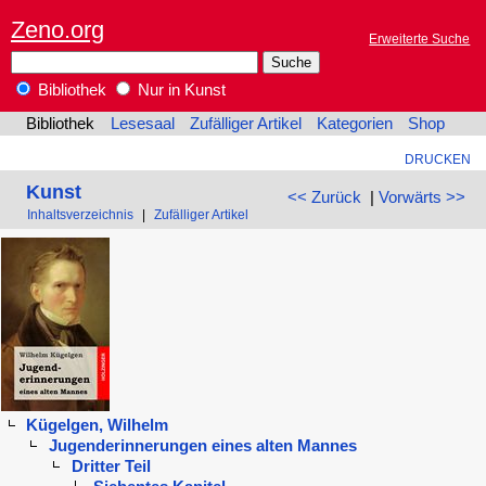
Zeno.org
Erweiterte Suche
Bibliothek
Nur in Kunst
Bibliothek
Lesesaal
Zufälliger Artikel
Kategorien
Shop
DRUCKEN
Kunst
<< Zurück
|
Vorwärts >>
Inhaltsverzeichnis
|
Zufälliger Artikel
Kügelgen, Wilhelm
Jugenderinnerungen eines alten Mannes
Dritter Teil