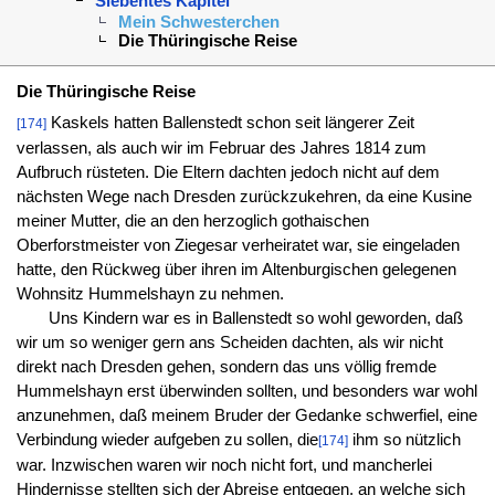
Siebentes Kapitel
Mein Schwesterchen
Die Thüringische Reise
Die Thüringische Reise
Kaskels hatten Ballenstedt schon seit längerer Zeit
[174]
verlassen, als auch wir im Februar des Jahres 1814 zum
Aufbruch rüsteten. Die Eltern dachten jedoch nicht auf dem
nächsten Wege nach Dresden zurückzukehren, da eine Kusine
meiner Mutter, die an den herzoglich gothaischen
Oberforstmeister von Ziegesar verheiratet war, sie eingeladen
hatte, den Rückweg über ihren im Altenburgischen gelegenen
Wohnsitz Hummelshayn zu nehmen.
Uns Kindern war es in Ballenstedt so wohl geworden, daß
wir um so weniger gern ans Scheiden dachten, als wir nicht
direkt nach Dresden gehen, sondern das uns völlig fremde
Hummelshayn erst überwinden sollten, und besonders war wohl
anzunehmen, daß meinem Bruder der Gedanke schwerfiel, eine
Verbindung wieder aufgeben zu sollen, die
ihm so nützlich
[174]
war. Inzwischen waren wir noch nicht fort, und mancherlei
Hindernisse stellten sich der Abreise entgegen, an welche sich