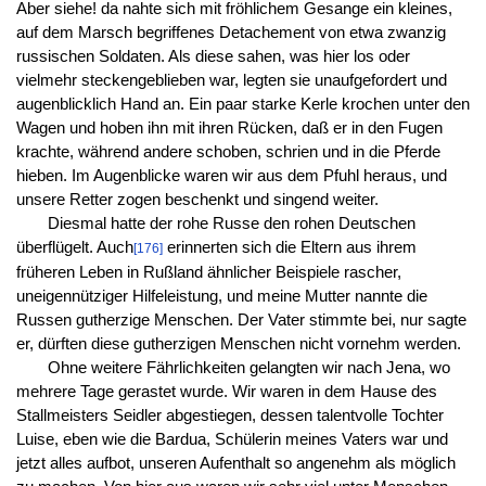
Aber siehe! da nahte sich mit fröhlichem Gesange ein kleines,
auf dem Marsch begriffenes Detachement von etwa zwanzig
russischen Soldaten. Als diese sahen, was hier los oder
vielmehr steckengeblieben war, legten sie unaufgefordert und
augenblicklich Hand an. Ein paar starke Kerle krochen unter den
Wagen und hoben ihn mit ihren Rücken, daß er in den Fugen
krachte, während andere schoben, schrien und in die Pferde
hieben. Im Augenblicke waren wir aus dem Pfuhl heraus, und
unsere Retter zogen beschenkt und singend weiter.
Diesmal hatte der rohe Russe den rohen Deutschen
überflügelt. Auch
erinnerten sich die Eltern aus ihrem
[176]
früheren Leben in Rußland ähnlicher Beispiele rascher,
uneigennütziger Hilfeleistung, und meine Mutter nannte die
Russen gutherzige Menschen. Der Vater stimmte bei, nur sagte
er, dürften diese gutherzigen Menschen nicht vornehm werden.
Ohne weitere Fährlichkeiten gelangten wir nach Jena, wo
mehrere Tage gerastet wurde. Wir waren in dem Hause des
Stallmeisters Seidler abgestiegen, dessen talentvolle Tochter
Luise, eben wie die Bardua, Schülerin meines Vaters war und
jetzt alles aufbot, unseren Aufenthalt so angenehm als möglich