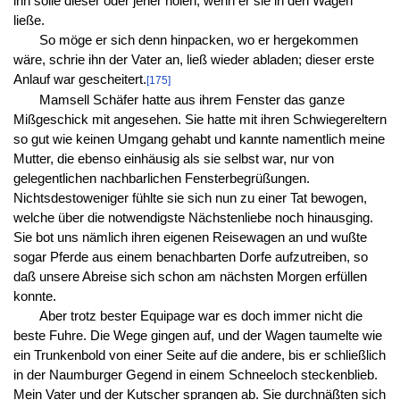
ihn solle dieser oder jener holen, wenn er sie in den Wagen
ließe.
So möge er sich denn hinpacken, wo er hergekommen
wäre, schrie ihn der Vater an, ließ wieder abladen; dieser erste
Anlauf war gescheitert.
[175]
Mamsell Schäfer hatte aus ihrem Fenster das ganze
Mißgeschick mit angesehen. Sie hatte mit ihren Schwiegereltern
so gut wie keinen Umgang gehabt und kannte namentlich meine
Mutter, die ebenso einhäusig als sie selbst war, nur von
gelegentlichen nachbarlichen Fensterbegrüßungen.
Nichtsdestoweniger fühlte sie sich nun zu einer Tat bewogen,
welche über die notwendigste Nächstenliebe noch hinausging.
Sie bot uns nämlich ihren eigenen Reisewagen an und wußte
sogar Pferde aus einem benachbarten Dorfe aufzutreiben, so
daß unsere Abreise sich schon am nächsten Morgen erfüllen
konnte.
Aber trotz bester Equipage war es doch immer nicht die
beste Fuhre. Die Wege gingen auf, und der Wagen taumelte wie
ein Trunkenbold von einer Seite auf die andere, bis er schließlich
in der Naumburger Gegend in einem Schneeloch steckenblieb.
Mein Vater und der Kutscher sprangen ab. Sie durchnäßten sich