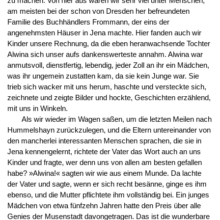
zu machen. Von hier aus waren wir sehr viel unter Menschen,
am meisten bei der schon von Dresden her befreundeten
Familie des Buchhändlers Frommann, der eins der
angenehmsten Häuser in Jena machte. Hier fanden auch wir
Kinder unsere Rechnung, da die eben heranwachsende Tochter
Alwina sich unser aufs dankenswerteste annahm. Alwina war
anmutsvoll, dienstfertig, lebendig, jeder Zoll an ihr ein Mädchen,
was ihr ungemein zustatten kam, da sie kein Junge war. Sie
trieb sich wacker mit uns herum, haschte und versteckte sich,
zeichnete und zeigte Bilder und hockte, Geschichten erzählend,
mit uns in Winkeln.
Als wir wieder im Wagen saßen, um die letzten Meilen nach
Hummelshayn zurückzulegen, und die Eltern untereinander von
den mancherlei interessanten Menschen sprachen, die sie in
Jena kennengelernt, richtete der Vater das Wort auch an uns
Kinder und fragte, wer denn uns von allen am besten gefallen
habe? »Alwina!« sagten wir wie aus einem Munde. Da lachte
der Vater und sagte, wenn er sich recht besänne, ginge es ihm
ebenso, und die Mutter pflichtete ihm vollständig bei. Ein junges
Mädchen von etwa fünfzehn Jahren hatte den Preis über alle
Genies der Musenstadt davongetragen. Das ist die wunderbare