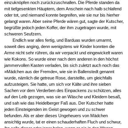
einzuknöpfen noch zurückzuschnallen. Die Pferde standen da
mit tiefgesenkten Häuptern, dem Anschein nach halb schlafend
oder tot, und niemand konnte begreifen, wie sie nur bis hierher
gelangt waren. Aber seine Pferde wären gut, sagte der Kutscher,
begrüßte jedoch jeden Koffer, der ihm zugetragen wurde, mit
schweren Seufzern.
Endlich war alles fertig, und Barduas wurden umarmt,
soweit dies anging, denn wenigstens wir Kinder konnten die
Arme nicht sehr rühren, da wir verpackt und eingewickelt waren
wie Kokons. So wurde einer nach dem anderen in den höchst
jammervollen Kasten verladen, bis sich zuletzt auch noch das
»Mädchen aus der Fremde«, wie sie in Ballenstedt genannt
wurde, nämlich die getreue Rose, darstellte, um gleichfalls
aufzusteigen. Sie hatte, um sich vor Kälte und ihre sieben
Sachen vor dem Verderben des Einpackens zu schützen, alles
auf den Leib gezogen, was sie an Wäsche und Kleidern besaß,
und sah wie das Heidelberger Faß aus. Der Kutscher hatte
jeden Einsteigenden im Geist gewogen und zu schwer
befunden. Als er aber dieses Ungeheuers von Mädchen
ansichtig wurde, tat er einen schauderhaften Fluch und schwur,