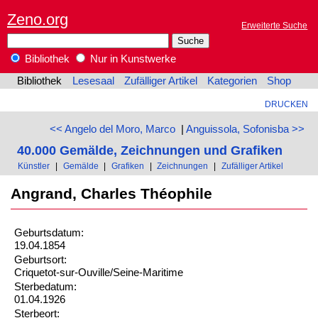
Zeno.org
Erweiterte Suche
Bibliothek
Nur in Kunstwerke
Bibliothek
Lesesaal
Zufälliger Artikel
Kategorien
Shop
DRUCKEN
<< Angelo del Moro, Marco
|
Anguissola, Sofonisba >>
40.000 Gemälde, Zeichnungen und Grafiken
Künstler
|
Gemälde
|
Grafiken
|
Zeichnungen
|
Zufälliger Artikel
Angrand, Charles Théophile
Geburtsdatum:
19.04.1854
Geburtsort:
Criquetot-sur-Ouville/Seine-Maritime
Sterbedatum:
01.04.1926
Sterbeort: